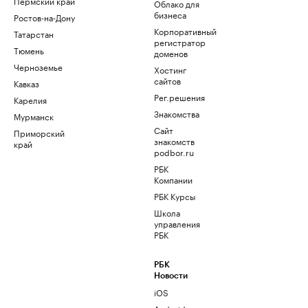
Пермский край
Облако для
бизнеса
Ростов-на-Дону
Корпоративный
Татарстан
регистратор
Тюмень
доменов
Черноземье
Хостинг
сайтов
Кавказ
Рег.решения
Карелия
Знакомства
Мурманск
Сайт
Приморский
знакомств
край
podbor.ru
РБК
Компании
РБК Курсы
Школа
управления
РБК
РБК
Новости
iOS