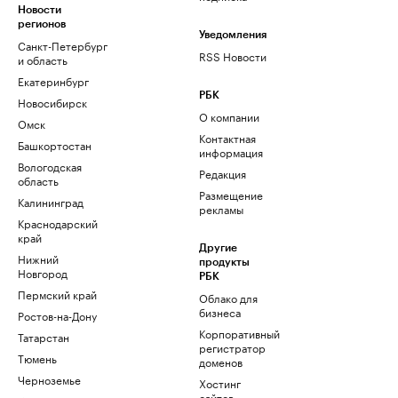
Новости
регионов
Уведомления
Санкт-Петербург
RSS Новости
и область
Екатеринбург
РБК
Новосибирск
О компании
Омск
Контактная
Башкортостан
информация
Вологодская
Редакция
область
Размещение
Калининград
рекламы
Краснодарский
край
Другие
Нижний
продукты
Новгород
РБК
Пермский край
Облако для
бизнеса
Ростов-на-Дону
Корпоративный
Татарстан
регистратор
Тюмень
доменов
Черноземье
Хостинг
сайтов