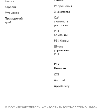
Кавказ
Рег.решения
Карелия
Знакомства
Мурманск
Сайт
Приморский
знакомств
край
podbor.ru
РБК
Компании
РБК Курсы
Школа
управления
РБК
РБК
Новости
iOS
Android
AppGallery
© ООО «БИЗНЕСПРЕСС», АО «РОСБИЗНЕСКОНСАЛТИНГ», 1995–