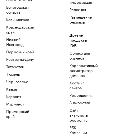
информация
Вологодская
Редакция
область
Размещение
Калининград
рекламы
Краснодарский
край
Другие
Нижний
продукты
Новгород
РБК
Пермский край
Облако для
бизнеса
Ростов-на-Дону
Корпоративный
Татарстан
регистратор
Тюмень
доменов
Черноземье
Хостинг
сайтов
Кавказ
Рег.решения
Карелия
Знакомства
Мурманск
Сайт
Приморский
знакомств
край
podbor.ru
РБК
Компании