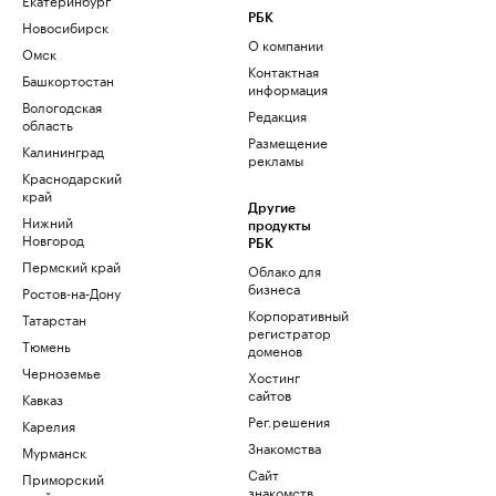
РБК
Новосибирск
О компании
Омск
Контактная
Башкортостан
информация
Вологодская
Редакция
область
Размещение
Калининград
рекламы
Краснодарский
край
Другие
Нижний
продукты
Новгород
РБК
Пермский край
Облако для
бизнеса
Ростов-на-Дону
Корпоративный
Татарстан
регистратор
Тюмень
доменов
Черноземье
Хостинг
сайтов
Кавказ
Рег.решения
Карелия
Знакомства
Мурманск
Сайт
Приморский
знакомств
край