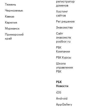
регистратор
Тюмень
доменов
Черноземье
Хостинг
сайтов
Кавказ
Рег.решения
Карелия
Знакомства
Мурманск
Сайт
Приморский
знакомств
край
podbor.ru
РБК
Компании
РБК Курсы
Школа
управления
РБК
РБК
Новости
iOS
Android
AppGallery