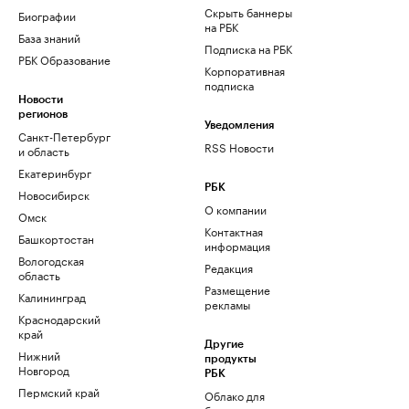
Скрыть баннеры
Биографии
на РБК
База знаний
Подписка на РБК
РБК Образование
Корпоративная
подписка
Новости
регионов
Уведомления
Санкт-Петербург
RSS Новости
и область
Екатеринбург
РБК
Новосибирск
О компании
Омск
Контактная
Башкортостан
информация
Вологодская
Редакция
область
Размещение
Калининград
рекламы
Краснодарский
край
Другие
Нижний
продукты
Новгород
РБК
Пермский край
Облако для