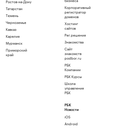
бизнеса
Ростов-на-Дону
Корпоративный
Татарстан
регистратор
Тюмень
доменов
Черноземье
Хостинг
сайтов
Кавказ
Рег.решения
Карелия
Знакомства
Мурманск
Сайт
Приморский
знакомств
край
podbor.ru
РБК
Компании
РБК Курсы
Школа
управления
РБК
РБК
Новости
iOS
Android