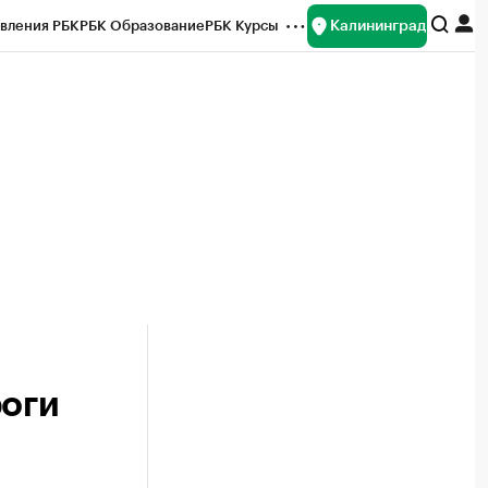
Калининград
вления РБК
РБК Образование
РБК Курсы
рейтинги
Франшизы
Газета
ок наличной валюты
роги