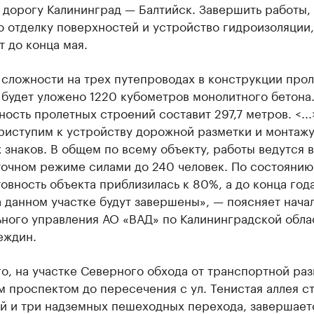
 дорогу Калининград — Балтийск. Завершить работы,
 отделку поверхностей и устройство гидроизоляции,
 до конца мая.
 сложности на трех путепроводах в конструкции про
 будет уложено 1220 кубометров монолитного бетона
ость пролетных строений составит 297,7 метров. <...
риступим к устройству дорожной разметки и монтаж
знаков. В общем по всему объекту, работы ведутся в
точном режиме силами до 240 человек. По состоянию
овность объекта приблизилась к 80%, а до конца год
 данном участке будут завершены», — поясняет нача
ьного управления АО «ВАД» по Калининградской обла
еждин.
о, на участке Северного обхода от транспортной раз
 проспектом до пересечения с ул. Тенистая аллея с
й и три надземных пешеходных перехода, завершает