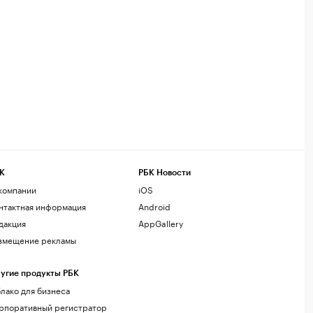
К
РБК Новости
компании
iOS
нтактная информация
Android
дакция
AppGallery
змещение рекламы
угие продукты РБК
лако для бизнеса
рпоративный регистратор