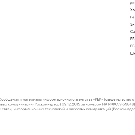
до
Хо
Ре
Зн
Са
РБ
РБ
Шк
ения и материалы информационного агентства «РБК» (свидетельство о 
овых коммуникаций (Роскомнадзор) 09.12.2015 за номером ИА №ФС77-63848) 
 связи, информационных технологий и массовых коммуникаций (Роскомнадз