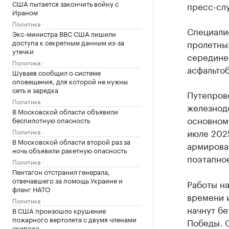
США пытается закончить войну с
пресс-сл
Ираном
Политика
Специали
Экс-министра ВВС США лишили
доступа к секретным данным из-за
пролетных
утечки
середине 
Политика
асфальто
Шуваев сообщил о системе
оповещения, для которой не нужны
сеть и зарядка
Путепров
Политика
железнод
В Московской области объявили
основном 
беспилотную опасность
июле 2025
Политика
В Московской области второй раз за
армирова
ночь объявили ракетную опасность
поэтапно
Политика
Пентагон отстранил генерала,
отвечавшего за помощь Украине и
Работы н
фланг НАТО
времени и
Политика
начнут б
В США произошло крушение
пожарного вертолета с двумя членами
Победы. С
экипажа