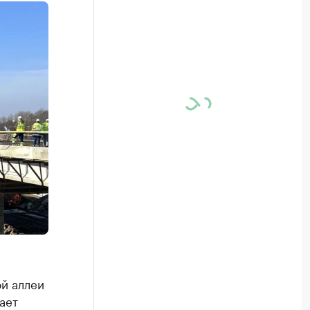
ой аллеи
ает