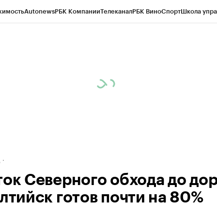
жимость
Autonews
РБК Компании
Телеканал
РБК Вино
Спорт
Школа упра
ипто
РБК Бизнес-среда
Дискуссионный клуб
Исследования
Кредитные 
рагентов
Политика
Экономика
Бизнес
Технологии и медиа
Финансы
Рын
д
ток Северного обхода до до
алтийск готов почти на 80%