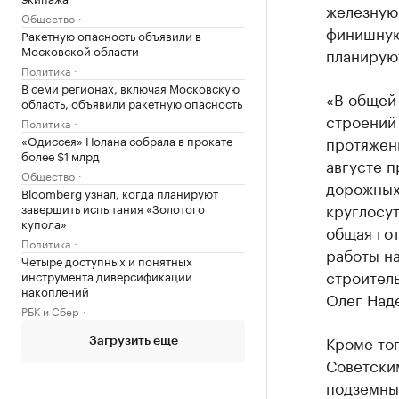
железную
Общество
финишную
Ракетную опасность объявили в
Московской области
планируют
Политика
В семи регионах, включая Московскую
«В общей
область, объявили ракетную опасность
строений
Политика
«Одиссея» Нолана собрала в прокате
протяженн
более $1 млрд
августе п
Общество
дорожных 
Bloomberg узнал, когда планируют
круглосу
завершить испытания «Золотого
купола»
общая гот
Политика
работы на
Четыре доступных и понятных
строител
инструмента диверсификации
накоплений
Олег Над
РБК и Сбер
Кроме тог
Загрузить еще
Советским
подземны