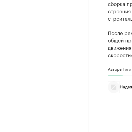
сборка п
строения 
строитель
После ре
общей пр
движения 
скоростью
Авторы
Теги
Надеж