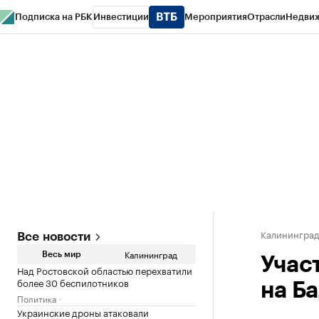
Подписка на РБК
Инвестиции
Мероприятия
Отрасли
Недви
РБК Life
Тренды
Визионеры
Национальные проекты
Город
Стиль
Кр
Спецпроекты СПб
Конференции СПб
Спецпроекты
Проверка конт
Калинингра
Все новости
Калининград
Весь мир
Учас
Над Ростовской областью перехватили
более 30 беспилотников
на Б
Политика
Украинские дроны атаковали