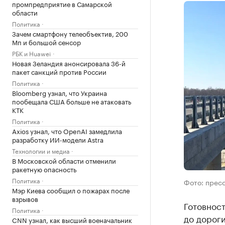
промпредприятие в Самарской
области
Политика
Зачем смартфону телеобъектив, 200
Мп и большой сенсор
РБК и Huawei
Новая Зеландия анонсировала 36-й
пакет санкций против России
Политика
Bloomberg узнал, что Украина
пообещала США больше не атаковать
КТК
Политика
Axios узнал, что OpenAI замедлила
разработку ИИ-модели Astra
Технологии и медиа
В Московской области отменили
ракетную опасность
Политика
Фото: прес
Мэр Киева сообщил о пожарах после
взрывов
Готовност
Политика
до дороги
CNN узнал, как высший военачальник