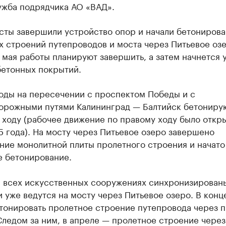
ужба подрядчика АО «ВАД».
сты завершили устройство опор и начали бетониров
 строений путепроводов и моста через Питьевое озе
мая работы планируют завершить, а затем начнется 
бетонных покрытий.
оды на пересечении с проспектом Победы и с
орожными путями Калининград — Балтийск бетониру
ходу (рабочее движение по правому ходу было откры
 года). На мосту через Питьевое озеро завершено
ние монолитной плиты пролетного строения и начато
е бетонирование.
а всех искусственных сооружениях синхронизирован
 уже ведутся на мосту через Питьевое озеро. В конц
етонировать пролетное строение путепровода через 
ледом за ним, в апреле — пролетное строение через