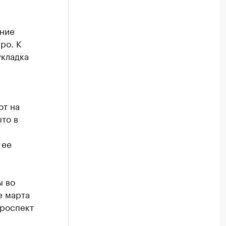
ание
ро. К
укладка
ют на
то в
 ее
ы во
е марта
проспект