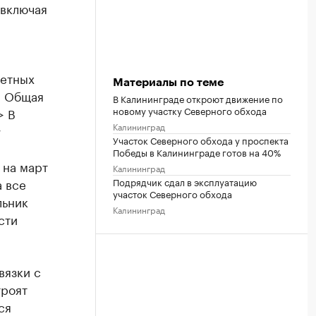
 включая
летных
Материалы по теме
. Общая
В Калининграде откроют движение по
новому участку Северного обхода
> В
Калининград
у
Участок Северного обхода у проспекта
Победы в Калининграде готов на 40%
 на март
Калининград
Подрядчик сдал в эксплуатацию
а все
участок Северного обхода
льник
Калининград
сти
вязки с
троят
ся