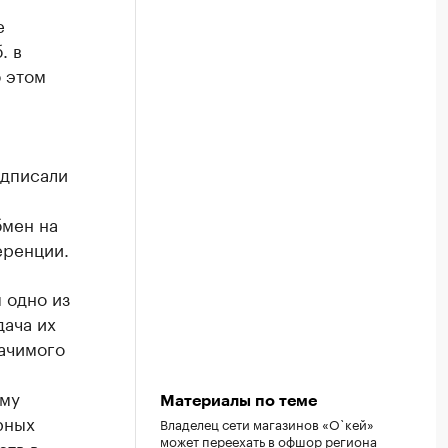
е
. в
 этом
одписали
бмен на
еренции.
 одно из
дача их
начимого
ому
Материалы по теме
рных
Владелец сети магазинов «О`кей»
может переехать в офшор региона
ств в