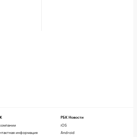
К
РБК Новости
компании
iOS
нтактная информация
Android