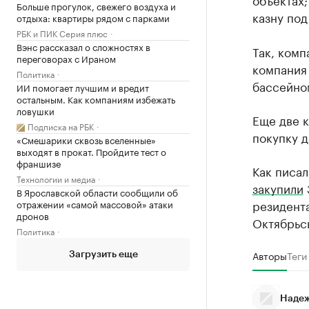
Больше прогулок, свежего воздуха и
казну под
отдыха: квартиры рядом с парками
РБК и ПИК Серия плюс
Вэнс рассказал о сложностях в
Так, комп
переговорах с Ираном
компания
Политика
бассейно
ИИ помогает лучшим и вредит
остальным. Как компаниям избежать
ловушки
Еще две к
Подписка на РБК
покупку 
«Смешарики сквозь вселенные»
выходят в прокат. Пройдите тест о
франшизе
Как писал
Технологии и медиа
закупили
В Ярославской области сообщили об
резидент
отражении «самой массовой» атаки
дронов
Октябрьс
Политика
Авторы
Теги
Загрузить еще
Надеж