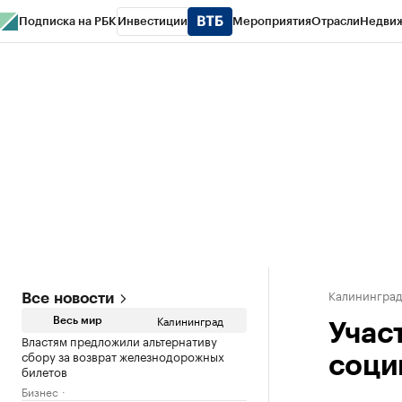
Подписка на РБК
Инвестиции
Мероприятия
Отрасли
Недви
РБК Life
Тренды
Визионеры
Национальные проекты
Город
Стиль
Кр
Спецпроекты СПб
Конференции СПб
Спецпроекты
Проверка конт
Калинингра
Все новости
Калининград
Весь мир
Учас
Властям предложили альтернативу
сбору за возврат железнодорожных
соци
билетов
Бизнес