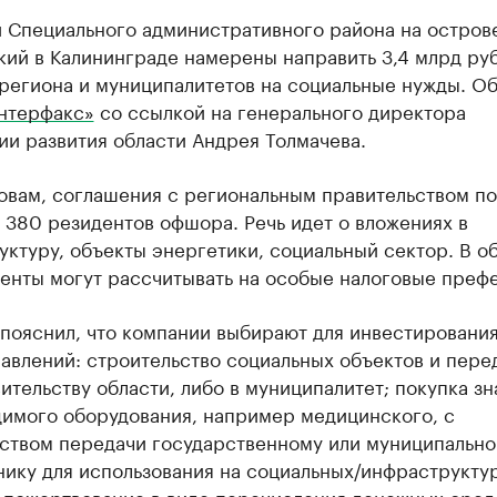
и Специального административного района на остров
ий в Калининграде намерены направить 3,4 млрд руб
региона и муниципалитетов на социальные нужды. Об
нтерфакс»
со ссылкой на генерального директора
и развития области Андрея Толмачева.
ловам, соглашения с региональным правительством п
 380 резидентов офшора. Речь идет о вложениях в
ктуру, объекты энергетики, социальный сектор. В о
денты могут рассчитывать на особые налоговые преф
пояснил, что компании выбирают для инвестирования
авлений: строительство социальных объектов и пере
ительству области, либо в муниципалитет; покупка з
димого оборудования, например медицинского, с
ьством передачи государственному или муниципальн
нику для использования на социальных/инфраструкту
; пожертвование в виде перечисления денежных сред