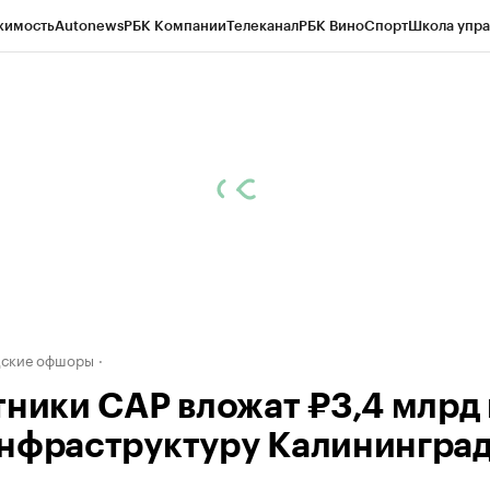
жимость
Autonews
РБК Компании
Телеканал
РБК Вино
Спорт
Школа упра
ипто
РБК Бизнес-среда
Дискуссионный клуб
Исследования
Кредитные 
рагентов
Политика
Экономика
Бизнес
Технологии и медиа
Финансы
Рын
дские офшоры
тники САР вложат ₽3,4 млрд 
нфраструктуру Калинингра