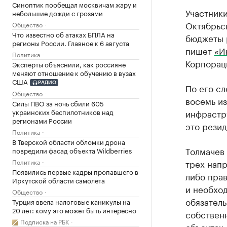
Синоптик пообещал москвичам жару и
Участник
небольшие дожди с грозами
Октябрьск
Общество
Что известно об атаках БПЛА на
бюджеты 
регионы России. Главное к 6 августа
пишет
«И
Политика
Корпораци
Эксперты объяснили, как россияне
меняют отношение к обучению в вузах
США
РАДИО
По его с
Общество
восемь из
Силы ПВО за ночь сбили 605
инфрастру
украинских беспилотников над
регионами России
это рези
Политика
В Тверской области обломки дрона
Толмачев 
повредили фасад объекта Wildberries
трех напр
Политика
Появились первые кадры пропавшего в
либо прав
Иркутской области самолета
и необхо
Общество
обязател
Турция ввела налоговые каникулы на
20 лет: кому это может быть интересно
собствен
Подписка на РБК
объектах