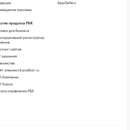
дакция
AppGallery
змещение рекламы
угие продукты РБК
лако для бизнеса
рпоративный регистратор
менов
стинг сайтов
г.решения
акомства
йт знакомств podbor.ru
К Компании
К Курсы
ола управления РБК