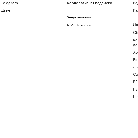
Telegram
Корпоративная подписка
Ре
Дзен
Ра
Уведомления
RSS Новости
Др
Об
Ко
до
Хо
Ре
Зн
Са
РБ
РБ
Шк