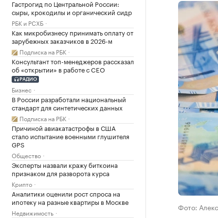
Гастрогид по Центральной России:
сыры, крокодилы и органический сидр
РБК и РСХБ
Как микробизнесу принимать оплату от
зарубежных заказчиков в 2026-м
Подписка на РБК
Консультант топ-менеджеров рассказал
об «открытии» в работе с CEO
РАДИО
Бизнес
В России разработали национальный
стандарт для синтетических данных
Подписка на РБК
Причиной авиакатастрофы в США
стало испытание военными глушителя
GPS
Общество
Эксперты назвали кражу биткоина
признаком для разворота курса
Крипто
Аналитики оценили рост спроса на
ипотеку на разные квартиры в Москве
Фото: Алек
Недвижимость