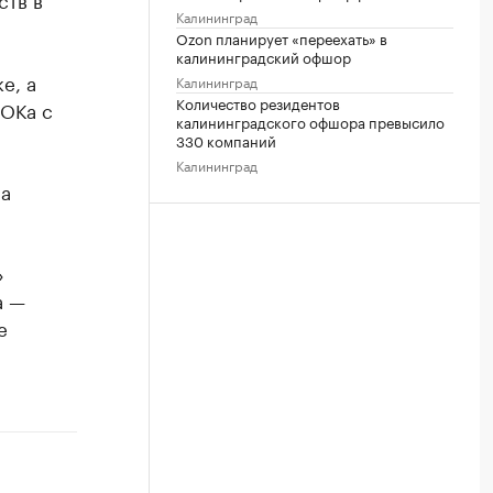
Калининград
Ozon планирует «переехать» в
калининградский офшор
е, а
Калининград
Количество резидентов
ФОКа с
калининградского офшора превысило
330 компаний
Калининград
на
»
а —
е