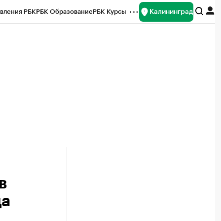
Калининград
вления РБК
РБК Образование
РБК Курсы
рейтинги
Франшизы
Газета
ок наличной валюты
в
да