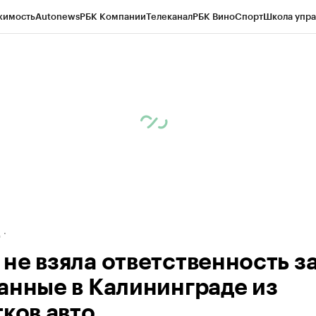
жимость
Autonews
РБК Компании
Телеканал
РБК Вино
Спорт
Школа упра
ипто
РБК Бизнес-среда
Дискуссионный клуб
Исследования
Кредитные 
рагентов
Политика
Экономика
Бизнес
Технологии и медиа
Финансы
Рын
д
не взяла ответственность з
анные в Калининграде из
тков авто