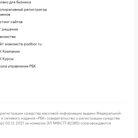
лако для бизнеса
рпоративный регистратор
менов
стинг сайтов
г.решения
акомства
йт знакомств podbor.ru
К Компании
К Курсы
ола управления РБК
регистрации средства массовой информации выдано Федеральной
и сетевого издания «РБК» (свидетельство о регистрации средства
ор) 03.12.2021 за номером ЭЛ №ФС77-82385) сопровождаются