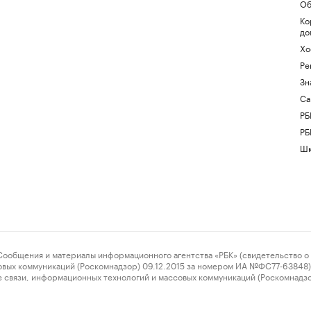
Об
Ко
до
Хо
Ре
Зн
Са
РБ
РБ
Шк
ения и материалы информационного агентства «РБК» (свидетельство о 
овых коммуникаций (Роскомнадзор) 09.12.2015 за номером ИА №ФС77-63848) 
 связи, информационных технологий и массовых коммуникаций (Роскомнадз