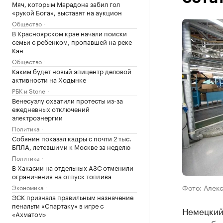
Мяч, которым Марадона забил гол
«рукой Бога», выставят на аукцион
Общество
В Красноярском крае начали поиски
семьи с ребенком, пропавшей на реке
Кан
Общество
Каким будет новый эпицентр деловой
активности на Ходынке
РБК и Stone
Венесуэлу охватили протесты из-за
ежедневных отключений
электроэнергии
Политика
Собянин показал кадры с почти 2 тыс.
БПЛА, летевшими к Москве за неделю
Политика
В Хакасии на отдельных АЗС отменили
ограничения на отпуск топлива
Фото: Алек
Экономика
ЭСК признала правильным назначение
пенальти «Спартаку» в игре с
Немецкий
«Ахматом»