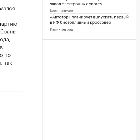
завод электронных систем
зался.
Калининград
«Автотор» планирует выпускать первый
в РФ биотопливный кроссовер
артию
Калининград
обраны
ода,
в
о по
, так