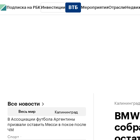
Подписка на РБК
Инвестиции
Мероприятия
Отрасли
Недви
РБК Life
Тренды
Визионеры
Национальные проекты
Город
Стиль
Кр
Спецпроекты СПб
Конференции СПб
Спецпроекты
Проверка конт
Калинингра
Все новости
Калининград
Весь мир
BMW 
В Ассоциации футбола Аргентины
призвали оставить Месси в покое после
собр
ЧМ
Спорт
оста