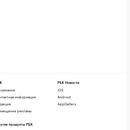
К
РБК Новости
компании
iOS
нтактная информация
Android
дакция
AppGallery
змещение рекламы
угие продукты РБК