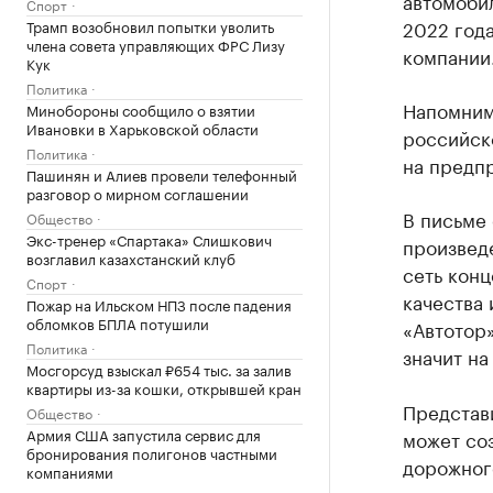
автомобил
Спорт
2022 год
Трамп возобновил попытки уволить
члена совета управляющих ФРС Лизу
компании
Кук
Политика
Напомним,
Минобороны сообщило о взятии
Ивановки в Харьковской области
российск
Политика
на предпр
Пашинян и Алиев провели телефонный
разговор о мирном соглашении
В письме 
Общество
Экс-тренер «Спартака» Слишкович
произвед
возглавил казахстанский клуб
сеть конц
Спорт
качества 
Пожар на Ильском НПЗ после падения
обломков БПЛА потушили
«Автотор
Политика
значит на
Мосгорсуд взыскал ₽654 тыс. за залив
квартиры из-за кошки, открывшей кран
Представи
Общество
Армия США запустила сервис для
может соз
бронирования полигонов частными
дорожног
компаниями