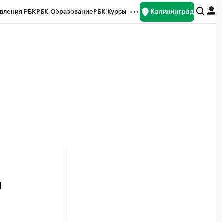
Калининград
вления РБК
РБК Образование
РБК Курсы
рейтинги
Франшизы
Газета
ок наличной валюты
а