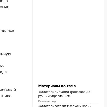
осле
исьмо
анились
енную
то
, а
Материалы по теме
омобилей
«Автотор» выпустил кроссоверы с
стников
ручным управлением
Калининград
«Автотор» готовит к запуску новый