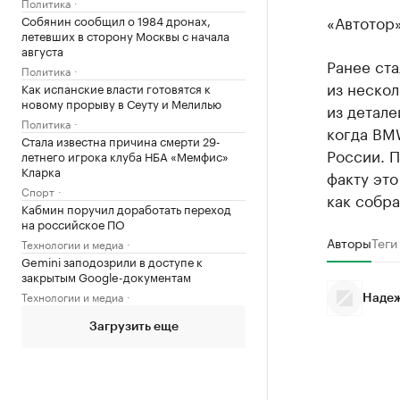
Политика
«Автотор
Собянин сообщил о 1984 дронах,
летевших в сторону Москвы с начала
августа
Ранее ста
Политика
из неско
Как испанские власти готовятся к
новому прорыву в Сеуту и Мелилью
из детале
Политика
когда BMW
Стала известна причина смерти 29-
России. П
летнего игрока клуба НБА «Мемфис»
Кларка
факту это
Спорт
как собра
Кабмин поручил доработать переход
на российское ПО
Авторы
Теги
Технологии и медиа
Gemini заподозрили в доступе к
закрытым Google-документам
Технологии и медиа
Надеж
Загрузить еще