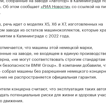
и, собранные на заводе «Автотор» в Калининграде п
а. Об этом сообщает
«РИА Новости»
со ссылкой на п
.
 речь идет о моделях Х5, Х6 и Х7, изготовленных на
ом заводе из остатков машинокоплектов, которые хр
иятии в Калининграде с 2022 года.
отмечается, что машины этой немецкой марки,
енные на заводе, не входящем в единую производств
ерна, «не могут соответствовать строгим стандартам
и безопасности BMW Group». В компании добавили, ч
» собрал машины без разрешения немецкого концерна
 них не распространяется официальная гарантия.
тели концерна считают, что эксплуатация таких авт
дать потенциальные риски для жизни и здоровья уча
о движения.