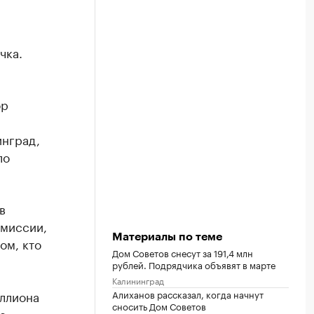
чка.
ор
инград,
ло
в
омиссии,
Материалы по теме
ом, кто
Дом Советов снесут за 191,4 млн
рублей. Подрядчика объявят в марте
Калининград
иллиона
Алиханов рассказал, когда начнут
сносить Дом Советов
е