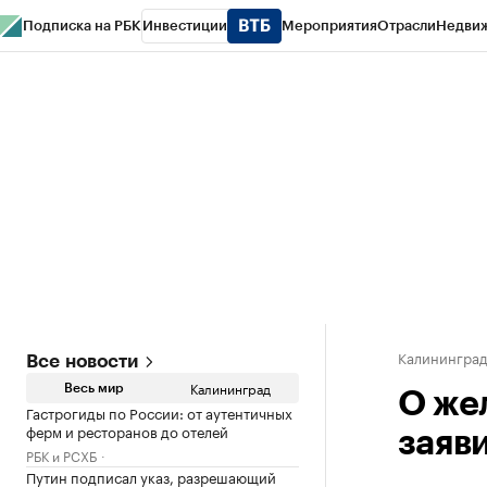
Подписка на РБК
Инвестиции
Мероприятия
Отрасли
Недви
РБК Life
Тренды
Визионеры
Национальные проекты
Город
Стиль
Кр
Спецпроекты СПб
Конференции СПб
Спецпроекты
Проверка конт
Калинингра
Все новости
Калининград
Весь мир
О же
Гастрогиды по России: от аутентичных
ферм и ресторанов до отелей
заяв
РБК и РСХБ
Путин подписал указ, разрешающий