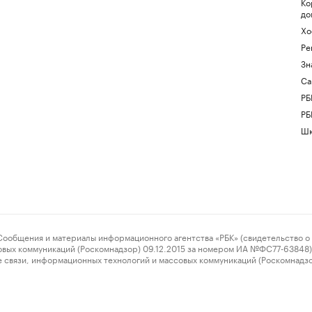
Ко
до
Хо
Ре
Зн
Са
РБ
РБ
Шк
ения и материалы информационного агентства «РБК» (свидетельство о 
овых коммуникаций (Роскомнадзор) 09.12.2015 за номером ИА №ФС77-63848) 
 связи, информационных технологий и массовых коммуникаций (Роскомнадз