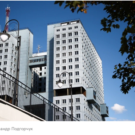
сандр Подгорчук