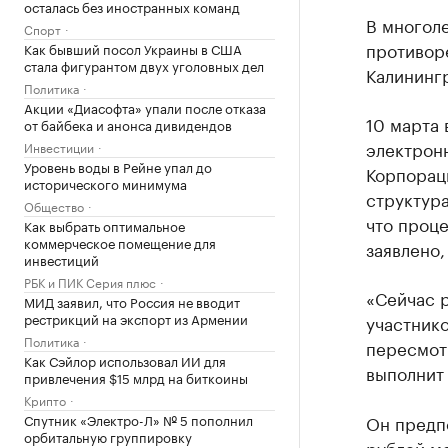
осталась без иностранных команд
В многол
Спорт
противор
Как бывший посол Украины в США
стала фигурантом двух уголовных дел
Калинингр
Политика
Акции «Диасофта» упали после отказа
10 марта 
от байбека и анонса дивидендов
электрон
Инвестиции
Уровень воды в Рейне упал до
Корпорац
исторического минимума
структура
Общество
что проце
Как выбрать оптимальное
коммерческое помещение для
заявлено,
инвестиций
РБК и ПИК Серия плюс
«Сейчас р
МИД заявил, что Россия не вводит
рестрикций на экспорт из Армении
участнико
Политика
пересмот
Как Сэйлор использовал ИИ для
выполнит 
привлечения $15 млрд на биткоины
Крипто
Спутник «Электро-Л» № 5 пополнил
Он предпо
орбитальную группировку
рублей мо