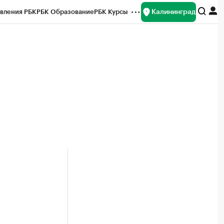
Калининград
вления РБК
РБК Образование
РБК Курсы
рейтинги
Франшизы
Газета
ок наличной валюты