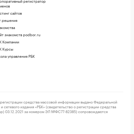
рпоративный регистратор
менов
стинг сайтов
г.решения
акомства
йт знакомств podbor.ru
К Компании
К Курсы
ола управления РБК
регистрации средства массовой информации выдано Федеральной
и сетевого издания «РБК» (свидетельство о регистрации средства
ор) 03.12.2021 за номером ЭЛ №ФС77-82385) сопровождаются