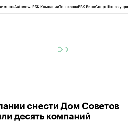
жимость
Autonews
РБК Компании
Телеканал
РБК Вино
Спорт
Школа упра
ипто
РБК Бизнес-среда
Дискуссионный клуб
Исследования
Кредитные 
рагентов
Политика
Экономика
Бизнес
Технологии и медиа
Финансы
Рын
д
лании снести Дом Советов
или десять компаний