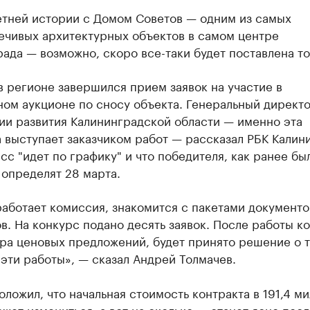
етней истории с Домом Советов — одним из самых
ечивых архитектурных объектов в самом центре
ада — возможно, скоро все-таки будет поставлена то
в регионе завершился прием заявок на участие в
ном аукционе по сносу объекта. Генеральный директ
ии развития Калининградской области — именно эта
 выступает заказчиком работ — рассказал РБК Калин
сс "идет по графику" и что победителя, как ранее бы
 определят 28 марта.
аботает комиссия, знакомится с пакетами документо
в. На конкурс подано десять заявок. После работы к
ра ценовых предложений, будет принято решение о т
эти работы», — сказал Андрей Толмачев.
ложил, что начальная стоимость контракта в 191,4 м
жет измениться, а вот на сколько — станет ясно посл