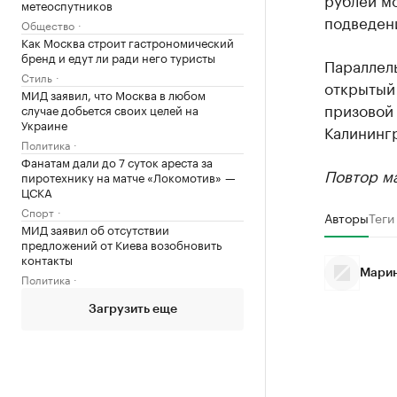
метеоспутников
подведени
Общество
Как Москва строит гастрономический
бренд и едут ли ради него туристы
Параллель
Стиль
открытый
МИД заявил, что Москва в любом
призовой 
случае добьется своих целей на
Украине
Калининг
Политика
Фанатам дали до 7 суток ареста за
Повтор ма
пиротехнику на матче «Локомотив» —
ЦСКА
Спорт
Авторы
Теги
МИД заявил об отсутствии
предложений от Киева возобновить
контакты
Марин
Политика
Загрузить еще