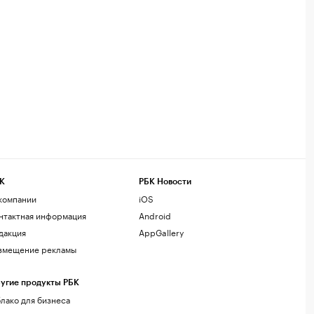
К
РБК Новости
компании
iOS
нтактная информация
Android
дакция
AppGallery
змещение рекламы
угие продукты РБК
лако для бизнеса