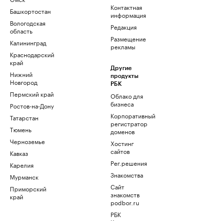
Контактная
Башкортостан
информация
Вологодская
Редакция
область
Размещение
Калининград
рекламы
Краснодарский
край
Другие
Нижний
продукты
Новгород
РБК
Пермский край
Облако для
бизнеса
Ростов-на-Дону
Корпоративный
Татарстан
регистратор
Тюмень
доменов
Черноземье
Хостинг
сайтов
Кавказ
Рег.решения
Карелия
Знакомства
Мурманск
Сайт
Приморский
знакомств
край
podbor.ru
РБК