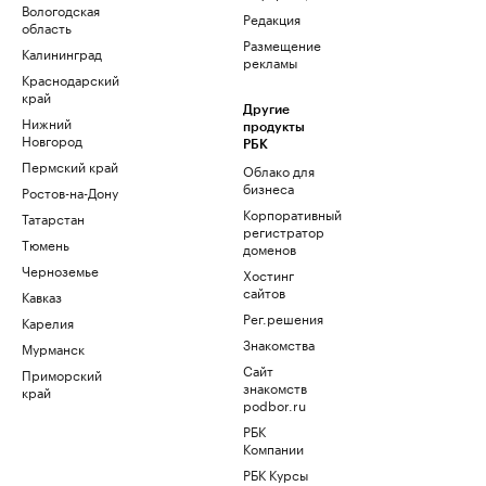
Вологодская
Редакция
область
Размещение
Калининград
рекламы
Краснодарский
край
Другие
Нижний
продукты
Новгород
РБК
Пермский край
Облако для
бизнеса
Ростов-на-Дону
Корпоративный
Татарстан
регистратор
Тюмень
доменов
Черноземье
Хостинг
сайтов
Кавказ
Рег.решения
Карелия
Знакомства
Мурманск
Сайт
Приморский
знакомств
край
podbor.ru
РБК
Компании
РБК Курсы