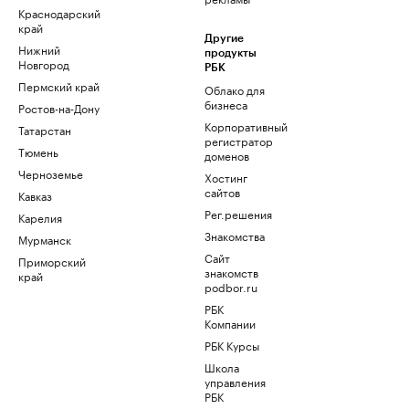
Краснодарский
край
Другие
Нижний
продукты
Новгород
РБК
Пермский край
Облако для
бизнеса
Ростов-на-Дону
Корпоративный
Татарстан
регистратор
Тюмень
доменов
Черноземье
Хостинг
сайтов
Кавказ
Рег.решения
Карелия
Знакомства
Мурманск
Сайт
Приморский
знакомств
край
podbor.ru
РБК
Компании
РБК Курсы
Школа
управления
РБК