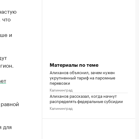
частую
 что
ьше и
дут
гион.
Материалы по теме
Алиханов объяснил, зачем нужен
укрупненный тариф на паромные
ает
перевозки
Калининград
Алиханов рассказал, когда начнут
распределять федеральные субсидии
 равной
Калининград
я для