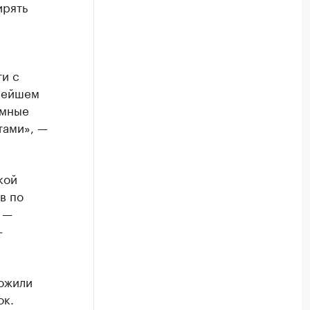
ирять
ти с
ьнейшем
емные
тами», —
кой
в по
 —
—
ложили
ок.