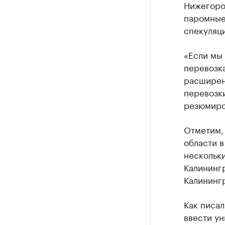
Нижегоро
паромные 
спекуляц
«Если мы 
перевозка
расширен
перевозки
резюмиро
Отметим, 
области в
нескольки
Калининг
Калининг
Как писал
ввести у