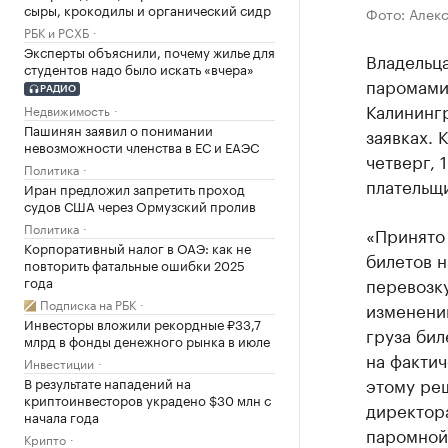
сыры, крокодилы и органический сидр
Фото: Алек
РБК и РСХБ
Эксперты объяснили, почему жилье для
Владельца
студентов надо было искать «вчера»
паромами
РАДИО
Калинингр
Недвижимость
Пашинян заявил о понимании
заявках. 
невозможности членства в ЕС и ЕАЭС
четверг, 
Политика
плательщи
Иран предложил запретить проход
судов США через Ормузский пролив
Политика
«Принято
Корпоративный налог в ОАЭ: как не
билетов н
повторить фатальные ошибки 2025
года
перевозку
Подписка на РБК
изменении
Инвесторы вложили рекордные ₽33,7
груза бил
млрд в фонды денежного рынка в июле
на фактич
Инвестиции
этому ре
В результате нападений на
криптоинвесторов украдено $30 млн с
директор
начала года
паромной 
Крипто