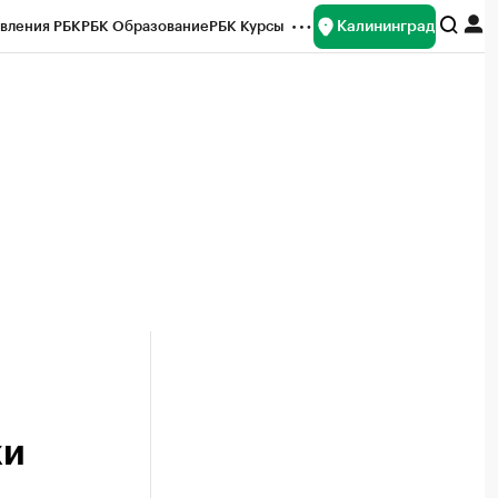
Калининград
вления РБК
РБК Образование
РБК Курсы
рейтинги
Франшизы
Газета
ок наличной валюты
жи