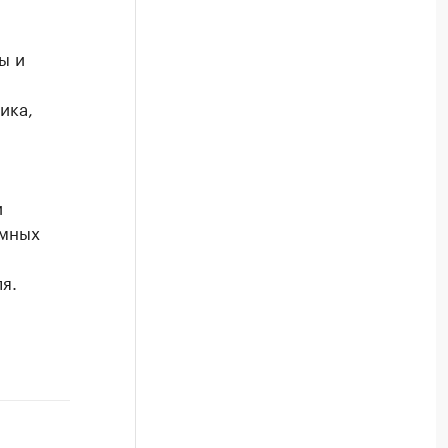
ы и
ика,
и
омных
я.