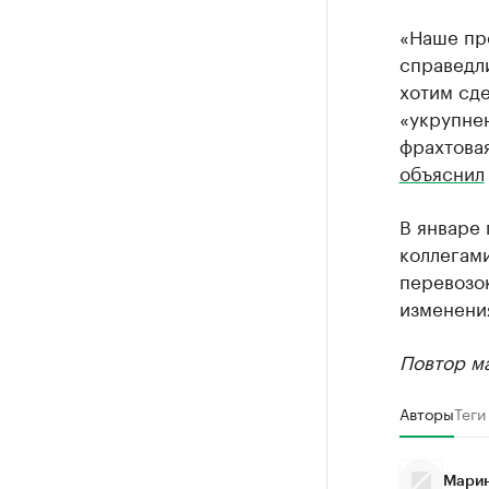
«Наше пре
справедли
хотим сде
«укрупнен
фрахтовая
объяснил
В январе 
коллегам
перевозок
изменения
Повтор ма
Авторы
Теги
Марин