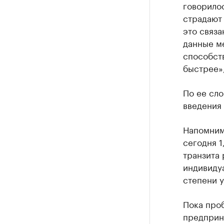
говорило
страдают 
это связа
данные ме
способств
быстрее»
По ее сл
введения 
Напомним
сегодня 1
транзита 
индивидуа
степени у
Пока проб
предприн