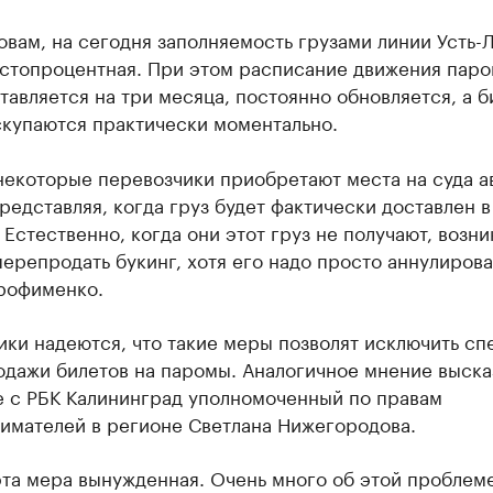
овам, на сегодня заполняемость грузами линии Усть-
 стопроцентная. При этом расписание движения паро
тавляется на три месяца, постоянно обновляется, а б
скупаются практически моментально.
некоторые перевозчики приобретают места на суда а
редставляя, когда груз будет фактически доставлен в
 Естественно, когда они этот груз не получают, возни
ерепродать букинг, хотя его надо просто аннулироват
рофименко.
ки надеются, что такие меры позволят исключить сп
одажи билетов на паромы. Аналогичное мнение выска
е с РБК Калининград уполномоченный по правам
имателей в регионе Светлана Нижегородова.
эта мера вынужденная. Очень много об этой проблем