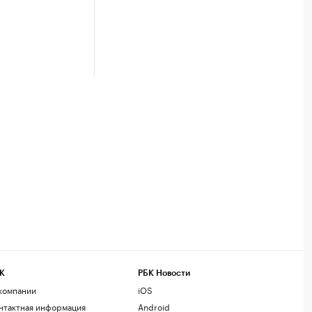
К
РБК Новости
компании
iOS
нтактная информация
Android