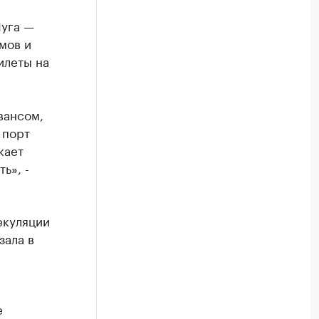
Луга —
мов и
илеты на
вансом,
 порт
кает
ь», -
екуляции
зала в
е