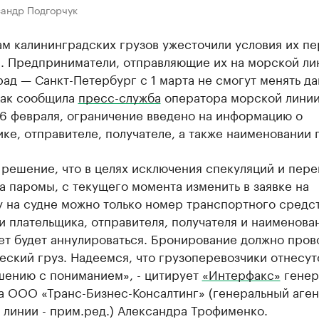
сандр Подгорчук
м калининградских грузов ужесточили условия их пе
. Предприниматели, отправляющие их на морской ли
ад — Санкт-Петербург с 1 марта не смогут менять да
Как сообщила
пресс-служба
оператора морской линии
16 февраля, ограничение введено на информацию о
ке, отправителе, получателе, а также наименовании г
 решение, что в целях исключения спекуляций и пер
а паромы, с текущего момента изменить в заявке на
 на судне можно только номер транспортного средст
 плательщика, отправителя, получателя и наименова
ет будет аннулироваться. Бронирование должно пров
еский груз. Надеемся, что грузоперевозчики отнесут
шению с пониманием», - цитирует
«Интерфакс»
генер
а ООО «Транс-Бизнес-Консалтинг» (генеральный аген
линии - прим.ред.) Александра Трофименко.