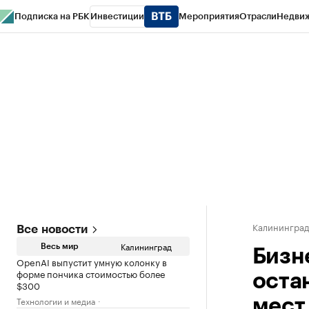
Подписка на РБК
Инвестиции
Мероприятия
Отрасли
Недви
РБК Life
Тренды
Визионеры
Национальные проекты
Город
Стиль
Кр
Спецпроекты СПб
Конференции СПб
Спецпроекты
Проверка конт
Калинингра
Все новости
Калининград
Весь мир
Бизн
OpenAI выпустит умную колонку в
форме пончика стоимостью более
оста
$300
Технологии и медиа
мест