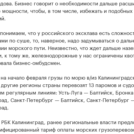
дова. Бизнес говорит о необходимости дальше расш
мощности, чтобы, в том числе, избежать и подобных
ий.
понимаем, что у российского эксклава есть сложнос
ми по суше, то, наверное, надо задумываться о дал
ии морского пути. Неизвестно, что ждет дальше наз
, к тому же, железнодорожные у нас ограничены кво
вала бизнес-омбудсмен.
на начало февраля грузы по морю в/из Калининградс
 другие регионы страны перевозят 13 паромов и судо
м регулярным линиям: Усть-Луга — Балтийск, Бронка
рад, Санкт-Петербург — Балтийск, Санкт-Петербург 
рад.
 РБК Калининград, ранее региональные власти пред
нифицированный тариф оплаты морских грузоперевоз