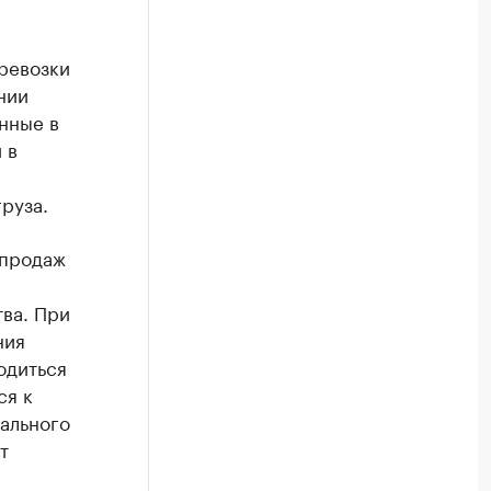
ревозки
нии
нные в
 в
руза.
епродаж
ва. При
ния
одиться
ся к
ального
т