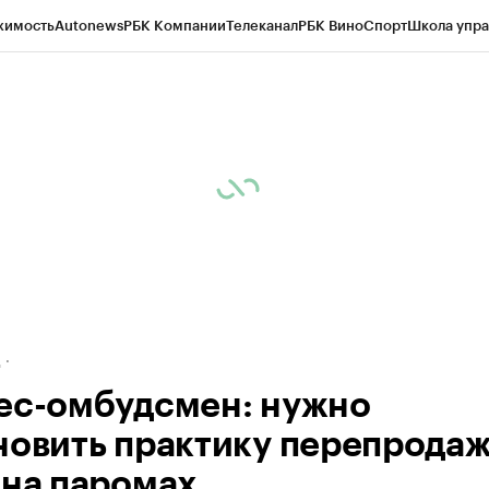
жимость
Autonews
РБК Компании
Телеканал
РБК Вино
Спорт
Школа упра
ипто
РБК Бизнес-среда
Дискуссионный клуб
Исследования
Кредитные 
рагентов
Политика
Экономика
Бизнес
Технологии и медиа
Финансы
Рын
д
ес-омбудсмен: нужно
новить практику перепрода
 на паромах