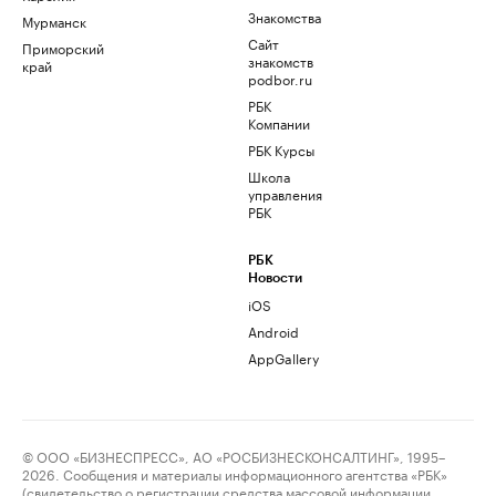
Знакомства
Мурманск
Сайт
Приморский
знакомств
край
podbor.ru
РБК
Компании
РБК Курсы
Школа
управления
РБК
РБК
Новости
iOS
Android
AppGallery
© ООО «БИЗНЕСПРЕСС», АО «РОСБИЗНЕСКОНСАЛТИНГ», 1995–
2026. Сообщения и материалы информационного агентства «РБК»
(свидетельство о регистрации средства массовой информации