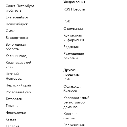
Уведомления
Санкт-Петербург
RSS Новости
и область
Екатеринбург
РБК
Новосибирск
О компании
Омск
Контактная
Башкортостан
информация
Вологодская
Редакция
область
Размещение
Калининград
рекламы
Краснодарский
край
Другие
Нижний
продукты
Новгород
РБК
Пермский край
Облако для
бизнеса
Ростов-на-Дону
Корпоративный
Татарстан
регистратор
Тюмень
доменов
Черноземье
Хостинг
сайтов
Кавказ
Рег.решения
Карелия