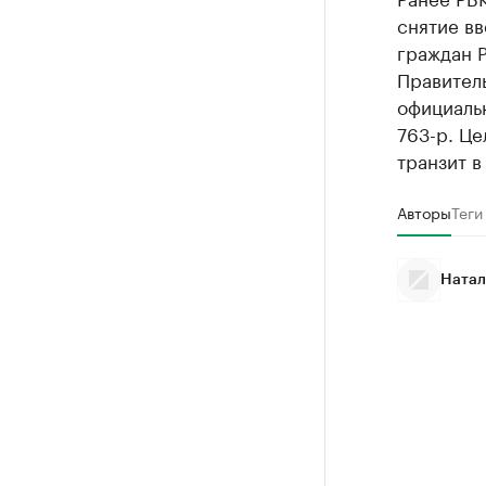
снятие вв
граждан Р
Правител
официаль
763-р. Це
транзит в
Авторы
Теги
Натал