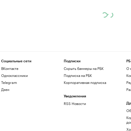
Социальные сети
Подписки
РБ
ВКонтакте
Скрыть баннеры на РБК
О 
Одноклассники
Подписка на РБК
Ко
Telegram
Корпоративная подписка
Ре
Дзен
Ра
Уведомления
RSS Новости
Др
Об
Ко
до
Хо