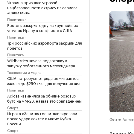
Украина признала угрозой
нацбезопасности актрису из сериала
«СашаТаня»
Политика
Reuters раскрыл одну из крупнейших
уступок Ирану в конфликте с США
Политика
Три российских аэропорта закрыли для
полетов
Политика
Wildberries начала подготовку к
запуску собственного мессенджера
Технологии и медиа
США потребуют от ряда иммигрантов
залоги до $250 тыс. для получения виз
Политика
Adidas извинился за обилие розовых
бутс на ЧМ-26, назвав это совпадением
Спорт
Игрока «Зенита» госпитализировали
после удара локтем в матче Кубка
Фото: Алек
России
Спорт
Власти К