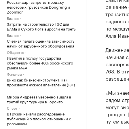
Росстандарт запретил продажу
решение 
некоторых грузовиков Dongfeng и
Zoomlion
транзитно
Бизнес
радиоста
Затраты на строительство ТЭС для
по между
БАМа и Сухого Лога выросли на треть
Алла Иван
Бизнес
Счетная палата оценила зависимость
науки от зарубежного оборудования
Движение 
Общество
начиная с
Изъятия в пользу государства
обеспечили более 40% российского
распоряже
рынка M&A
763. В эт
Финансы
разрешен
Вино как бизнес-инструмент: как
произвести нужное впечатление (18+)
«Мы знаем
Мирра Андреева уверенно вышла в
рядом стр
третий круг турнира в Торонто
могут вые
Спорт
граждан. 
В Грузии начали расследование
публикаций о плохом отношении к
путем вые
россиянам