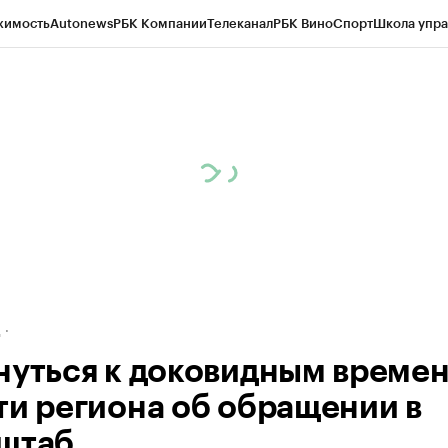
жимость
Autonews
РБК Компании
Телеканал
РБК Вино
Спорт
Школа упра
ипто
РБК Бизнес-среда
Дискуссионный клуб
Исследования
Кредитные 
рагентов
Политика
Экономика
Бизнес
Технологии и медиа
Финансы
Рын
д
нуться к доковидным времен
ти региона об обращении в
штаб