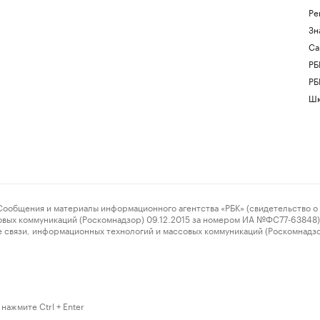
Ре
Зн
Са
РБ
РБ
Шк
ения и материалы информационного агентства «РБК» (свидетельство о 
овых коммуникаций (Роскомнадзор) 09.12.2015 за номером ИА №ФС77-63848) 
 связи, информационных технологий и массовых коммуникаций (Роскомнадз
нажмите Ctrl + Enter