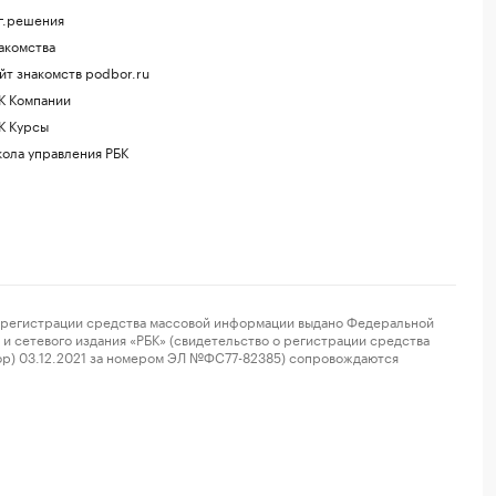
г.решения
акомства
йт знакомств podbor.ru
К Компании
К Курсы
ола управления РБК
регистрации средства массовой информации выдано Федеральной
и сетевого издания «РБК» (свидетельство о регистрации средства
ор) 03.12.2021 за номером ЭЛ №ФС77-82385) сопровождаются