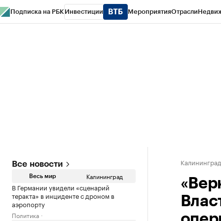
Подписка на РБК
Инвестиции
Мероприятия
Отрасли
Недви
РБК Life
Тренды
Визионеры
Национальные проекты
Город
Стиль
Кр
Спецпроекты СПб
Конференции СПб
Спецпроекты
Проверка конт
Калинингра
Все новости
Калининград
Весь мир
«Вер
В Германии увидели «сценарий
теракта» в инциденте с дроном в
Влас
аэропорту
Политика
опер