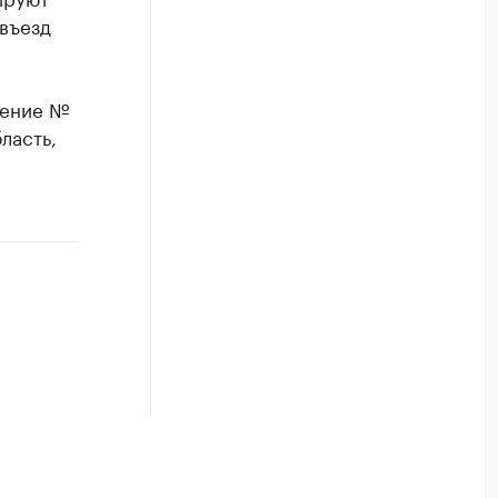
 въезд
жение №
ласть,