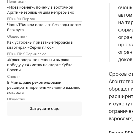
Политика
очень
«Ноев ковчег»: почему в восточной
Арктике эволюция шла непрерывно
автом
РБК и УК Первая
на те
Часть Тбилиси осталась без воды после
форма
блэкаута
огран
Общество
Как устроены приватные террасы в
проез
квартирах «Серии плюс»
огран
РБК и ПИК Серия плюс
доков
«Краснодар» по пенальти вырвал
победу у «Ахмата» на старте Кубка
России
Сроков от
Спорт
Агентства
В Минздраве рекомендовали
расширить перечень жизненно важных
обращени
лекарств
расширит
Общество
и сухопут
ограничен
Загрузить еще
взрослых
Ранее РБ