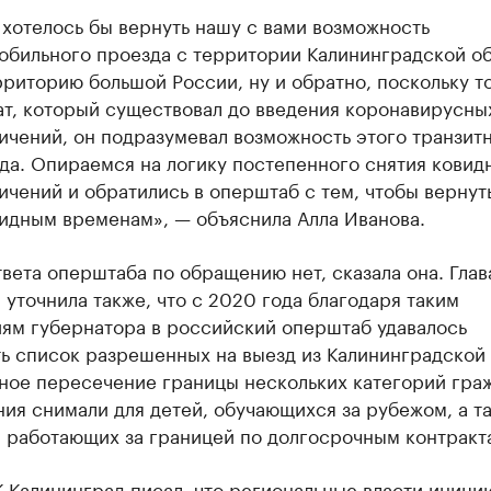
 хотелось бы вернуть нашу с вами возможность
обильного проезда с территории Калининградской о
рриторию большой России, ну и обратно, поскольку т
т, который существовал до введения коронавирусны
ичений, он подразумевал возможность этого транзит
да. Опираемся на логику постепенного снятия ковид
ичений и обратились в оперштаб с тем, чтобы вернут
идным временам», — объяснила Алла Иванова.
вета оперштаба по обращению нет, сказала она. Глав
 уточнила также, что с 2020 года благодаря таким
ям губернатора в российский оперштаб удавалось
ь список разрешенных на выезд из Калининградской
ное пересечение границы нескольких категорий гра
ия снимали для детей, обучающихся за рубежом, а т
, работающих за границей по долгосрочным контракт
К Калининград
писал
, что региональные власти иници