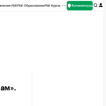
Калининград
вления РБК
РБК Образование
РБК Курсы
рейтинги
Франшизы
Газета
ок наличной валюты
ам».