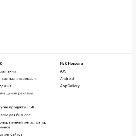
К
РБК Новости
компании
iOS
нтактная информация
Android
дакция
AppGallery
змещение рекламы
угие продукты РБК
лако для бизнеса
рпоративный регистратор
менов
стинг сайтов