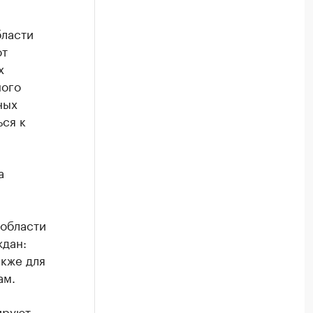
бласти
от
х
ного
ных
ься к
а
 области
ждан:
акже для
ам.
ируют