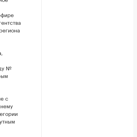
эфире
гентства
региона
,
ду №
рым
е с
жнему
тегории
утным