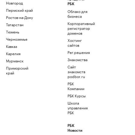
Новгород
РБК
Пермский край
Облако для
бизнеса
Ростов-на-Дону
Корпоративный
Татарстан
регистратор
Тюмень
доменов
Черноземье
Хостинг
сайтов
Кавказ
Рег.решения
Карелия
Знакомства
Мурманск
Сайт
Приморский
знакомств
край
podbor.ru
РБК
Компании
РБК Курсы
Школа
управления
РБК
РБК
Новости