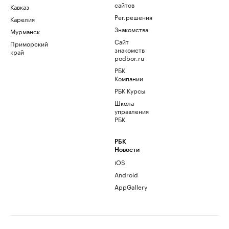
сайтов
Кавказ
Рег.решения
Карелия
Знакомства
Мурманск
Сайт
Приморский
знакомств
край
podbor.ru
РБК
Компании
РБК Курсы
Школа
управления
РБК
РБК
Новости
iOS
Android
AppGallery