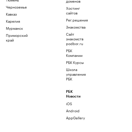
доменов
Черноземье
Хостинг
сайтов
Кавказ
Рег.решения
Карелия
Знакомства
Мурманск
Сайт
Приморский
знакомств
край
podbor.ru
РБК
Компании
РБК Курсы
Школа
управления
РБК
РБК
Новости
iOS
Android
AppGallery