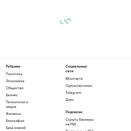
Рубрики
Социальные
сети
Политика
ВКонтакте
Экономика
Одноклассники
Общество
Telegram
Бизнес
Дзен
Технологии и
медиа
Финансы
Подписки
Скрыть баннеры
Биографии
на РБК
База знаний
Подписка на РБК