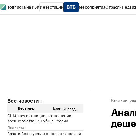
Подписка на РБК
Инвестиции
Мероприятия
Отрасли
Недви
РБК Life
Тренды
Визионеры
Национальные проекты
Город
Стиль
Кр
Спецпроекты СПб
Конференции СПб
Спецпроекты
Проверка конт
Калинингра
Все новости
Калининград
Весь мир
Анал
США ввели санкции в отношении
военного атташе Кубы в России
деше
Политика
Власти Венесуэлы и оппозиция начали