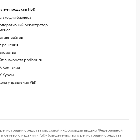
угие продукты РБК
лако для бизнеса
рпоративный регистратор
менов
стинг сайтов
г.решения
акомства
йт знакомств podbor.ru
К Компании
К Курсы
ола управления РБК
регистрации средства массовой информации выдано Федеральной
и сетевого издания «РБК» (свидетельство о регистрации средства
ор) 03.12.2021 за номером ЭЛ №ФС77-82385) сопровождаются