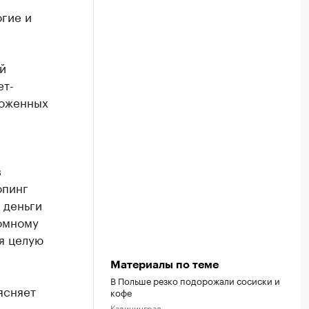
гие и
й
ет-
роженных
в
опинг
 деньги
ромному
я целую
Материалы по теме
В Польше резко подорожали сосиски и
ясняет
кофе
Калининград