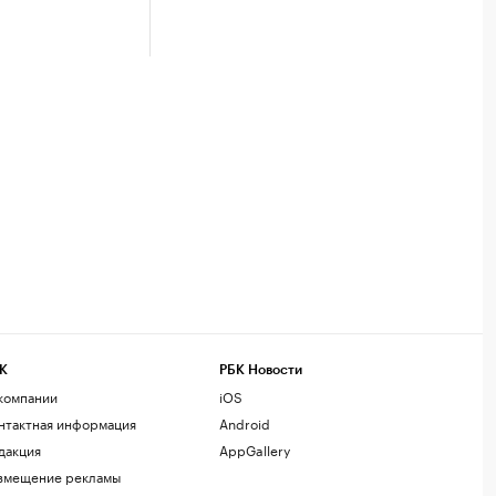
К
РБК Новости
компании
iOS
нтактная информация
Android
дакция
AppGallery
змещение рекламы