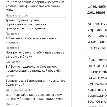
Reuters сообщил о серии кибератак на
Специали
крупнейшие финансовые компании
США
дешевые 
Новая категория
Трамп подписал указы,
Аналитик
ограничивающие право на
гражданство по рождению
корзине п
Политика
магазинах
В Пензенской области ввели план
и молочны
«Ковер»
алкоголя.
Политика
Четыре человека погибли при взрыве в
автобусе в Сирии
Исследова
Общество
интернет
В Африке поддержали Инфантино
после скандала с продажей прав ЧМ
значитель
Спорт
на автомо
Запасы газа в Европе на минимуме. Что
супермарк
будет зимой
корзину т
Подписка на РБК
возможно
Экс-глава Mind Money признала вину
по «делу брокеров» о хищении ₽7 млрд
торговых 
Финансы
издание.