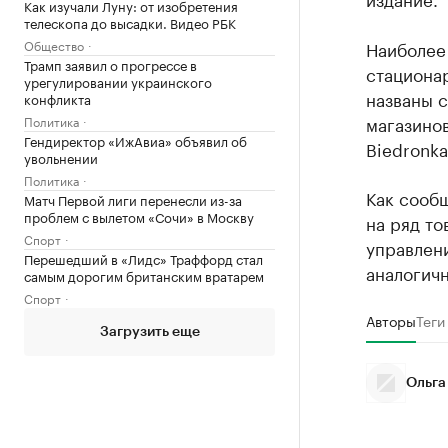
Как изучали Луну: от изобретения
телескопа до высадки. Видео РБК
Общество
Наиболее 
Трамп заявил о прогрессе в
стациона
урегулировании украинского
названы с
конфликта
магазинов
Политика
Гендиректор «ИжАвиа» объявил об
Biedronka
увольнении
Политика
Как сооб
Матч Первой лиги перенесли из-за
проблем с вылетом «Сочи» в Москву
на ряд то
Спорт
управлени
Перешедший в «Лидс» Траффорд стал
аналогич
самым дорогим британским вратарем
Спорт
Авторы
Теги
Загрузить еще
Ольга