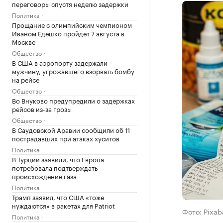
переговоры спустя неделю задержки
Политика
Прощание с олимпийским чемпионом
Иваном Едешко пройдет 7 августа в
Москве
Общество
В США в аэропорту задержали
мужчину, угрожавшего взорвать бомбу
на рейсе
Общество
Во Внуково предупредили о задержках
рейсов из-за грозы
Общество
В Саудовской Аравии сообщили об 11
пострадавших при атаках хуситов
Политика
В Турции заявили, что Европа
потребовала подтверждать
происхождение газа
Политика
Трамп заявил, что США «тоже
нуждаются» в ракетах для Patriot
Фото: Pixab
Политика