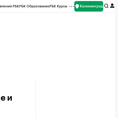
Калининград
вления РБК
РБК Образование
РБК Курсы
рейтинги
Франшизы
Газета
ок наличной валюты
е и