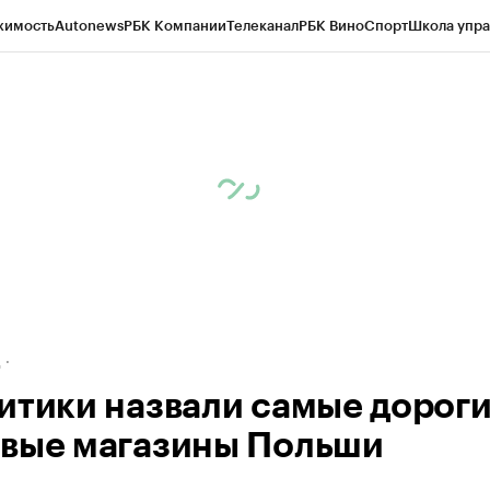
жимость
Autonews
РБК Компании
Телеканал
РБК Вино
Спорт
Школа упра
ипто
РБК Бизнес-среда
Дискуссионный клуб
Исследования
Кредитные 
рагентов
Политика
Экономика
Бизнес
Технологии и медиа
Финансы
Рын
д
итики назвали самые дороги
вые магазины Польши