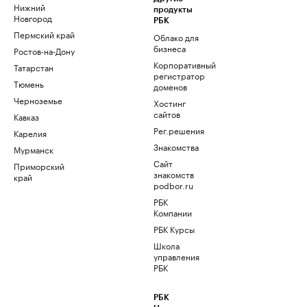
Нижний
продукты
Новгород
РБК
Пермский край
Облако для
бизнеса
Ростов-на-Дону
Корпоративный
Татарстан
регистратор
Тюмень
доменов
Черноземье
Хостинг
сайтов
Кавказ
Рег.решения
Карелия
Знакомства
Мурманск
Сайт
Приморский
знакомств
край
podbor.ru
РБК
Компании
РБК Курсы
Школа
управления
РБК
РБК