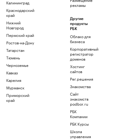
Калининград
рекламы
Краснодарский
край
Другие
Нижний
продукты
Новгород
РБК
Пермский край
Облако для
бизнеса
Ростов-на-Дону
Корпоративный
Татарстан
регистратор
Тюмень
доменов
Черноземье
Хостинг
сайтов
Кавказ
Рег.решения
Карелия
Знакомства
Мурманск
Сайт
Приморский
знакомств
край
podbor.ru
РБК
Компании
РБК Курсы
Школа
управления