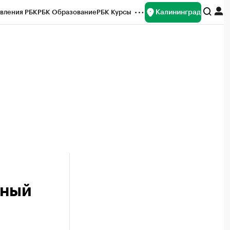
Калининград
вления РБК
РБК Образование
РБК Курсы
рейтинги
Франшизы
Газета
ок наличной валюты
нный