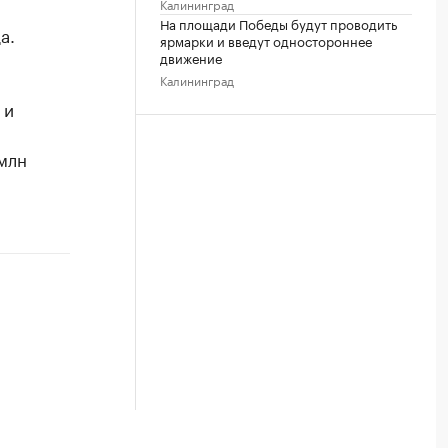
Калининград
На площади Победы будут проводить
а.
ярмарки и введут одностороннее
движение
Калининград
 и
млн