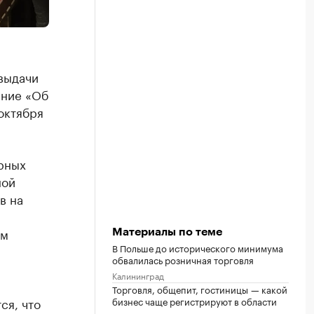
выдачи
ение «Об
октября
рных
ной
в на
ом
Материалы по теме
В Польше до исторического минимума
обвалилась розничная торговля
Калининград
Торговля, общепит, гостиницы — какой
ся, что
бизнес чаще регистрируют в области