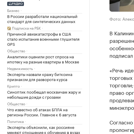
РАДИО
Бизнес
В России разработали национальный
Фото: Алек
стандарт для синтетических данных
Подписка на РБК
В Калини
Причиной авиакатастрофы в США
стало испытание военными глушителя
разрешен
GPS
особенно
Общество
подписал 
Аналитики оценили рост спроса на
ипотеку на разные квартиры в Москве
Недвижимость
«Речь ид
Эксперты назвали кражу биткоина
торговых 
признаком для разворота курса
торговли;
Крипто
право орг
Синоптик пообещал москвичам жару и
небольшие дожди с грозами
продлева
Общество
минэкпро
Что известно об атаках БПЛА на
регионы России. Главное к 6 августа
Согласно
Политика
Эксперты объяснили, как россияне
пролонгир
меняют отношение к обучению в вузах