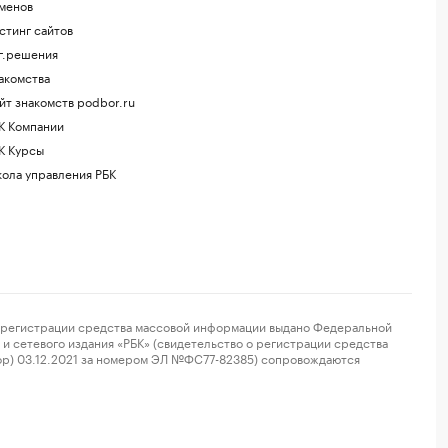
менов
стинг сайтов
г.решения
акомства
йт знакомств podbor.ru
К Компании
К Курсы
ола управления РБК
регистрации средства массовой информации выдано Федеральной
и сетевого издания «РБК» (свидетельство о регистрации средства
ор) 03.12.2021 за номером ЭЛ №ФС77-82385) сопровождаются