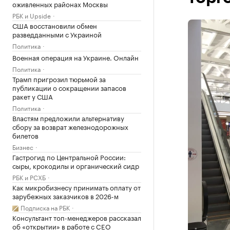
оживленных районах Москвы
РБК и Upside
США восстановили обмен
разведданными с Украиной
Политика
Военная операция на Украине. Онлайн
Политика
Трамп пригрозил тюрьмой за
публикации о сокращении запасов
ракет у США
Политика
Властям предложили альтернативу
сбору за возврат железнодорожных
билетов
Бизнес
Гастрогид по Центральной России:
сыры, крокодилы и органический сидр
РБК и РСХБ
Как микробизнесу принимать оплату от
зарубежных заказчиков в 2026-м
Подписка на РБК
Консультант топ-менеджеров рассказал
об «открытии» в работе с CEO