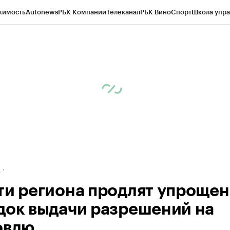
жимость
Autonews
РБК Компании
Телеканал
РБК Вино
Спорт
Школа упра
ипто
РБК Бизнес-среда
Дискуссионный клуб
Исследования
Кредитные 
рагентов
Политика
Экономика
Бизнес
Технологии и медиа
Финансы
Рын
д
ти региона продлят упроще
док выдачи разрешений на
овлю