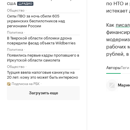
по НТО и
США
РАДИО
истекает 
Общество
Силы ПВО за ночь сбили 605
украинских беспилотников над
Как
писал
регионами России
финансир
Политика
В Тверской области обломки дрона
модерниз
повредили фасад объекта Wildberries
рабочих м
Политика
рублей, 
Появились первые кадры пропавшего в
Иркутской области самолета
Общество
Авторы
Теги
Турция ввела налоговые каникулы на
20 лет: кому это может быть интересно
Подписка на РБК
Марин
Загрузить еще