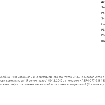
до
Хо
Ре
Зн
Са
РБ
РБ
Шк
ения и материалы информационного агентства «РБК» (свидетельство о 
овых коммуникаций (Роскомнадзор) 09.12.2015 за номером ИА №ФС77-63848) 
 связи, информационных технологий и массовых коммуникаций (Роскомнадз