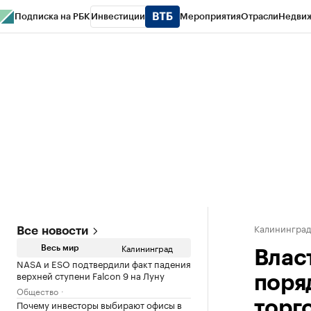
Подписка на РБК
Инвестиции
Мероприятия
Отрасли
Недви
РБК Life
Тренды
Визионеры
Национальные проекты
Город
Стиль
Кр
Спецпроекты СПб
Конференции СПб
Спецпроекты
Проверка конт
Калинингра
Все новости
Калининград
Весь мир
Влас
NASA и ESO подтвердили факт падения
верхней ступени Falcon 9 на Луну
поря
Общество
Почему инвесторы выбирают офисы в
торг