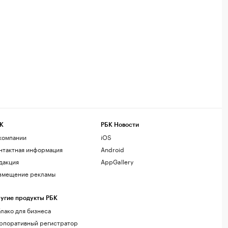
К
РБК Новости
компании
iOS
нтактная информация
Android
дакция
AppGallery
змещение рекламы
угие продукты РБК
лако для бизнеса
рпоративный регистратор