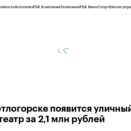
жимость
Autonews
РБК Компании
Телеканал
РБК Вино
Спорт
Школа упра
ипто
РБК Бизнес-среда
Дискуссионный клуб
Исследования
Кредитные 
рагентов
Политика
Экономика
Бизнес
Технологии и медиа
Финансы
Рын
д
етлогорске появится уличны
еатр за 2,1 млн рублей