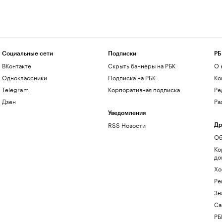
Социальные сети
Подписки
РБ
ВКонтакте
Скрыть баннеры на РБК
О 
Одноклассники
Подписка на РБК
Ко
Telegram
Корпоративная подписка
Ре
Дзен
Ра
Уведомления
RSS Новости
Др
Об
Ко
до
Хо
Ре
Зн
Са
РБ