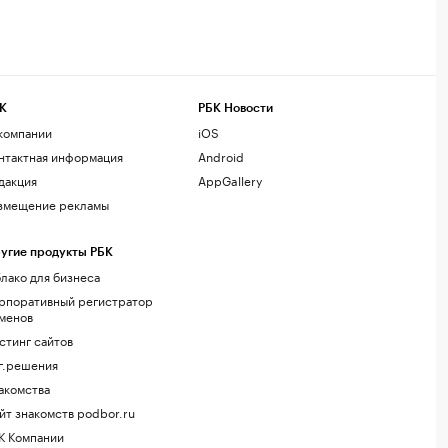
К
РБК Новости
компании
iOS
нтактная информация
Android
дакция
AppGallery
змещение рекламы
угие продукты РБК
лако для бизнеса
рпоративный регистратор
менов
стинг сайтов
г.решения
акомства
йт знакомств podbor.ru
К Компании