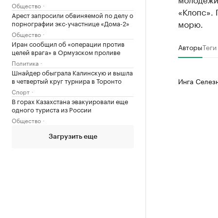
Общество
«Клопс». 
Арест запросили обвиняемой по делу о
морю.
порнографии экс-участнице «Дома-2»
Общество
Иран сообщил об «операции против
Авторы
Теги
целей врага» в Ормузском проливе
Политика
Шнайдер обыграла Калинскую и вышла
в четвертый круг турнира в Торонто
Инга Селез
Спорт
В горах Казахстана эвакуировали еще
одного туриста из России
Общество
Загрузить еще