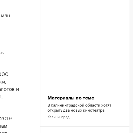
 млн
и
».
 000
ки,
алогов и
а,
Материалы по теме
В Калининградской области хотят
открыть два новых кинотеатра
Калининград
 2019
лам
ает