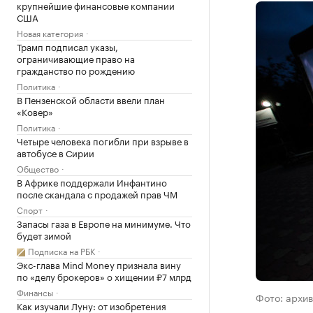
крупнейшие финансовые компании
США
Новая категория
Трамп подписал указы,
ограничивающие право на
гражданство по рождению
Политика
В Пензенской области ввели план
«Ковер»
Политика
Четыре человека погибли при взрыве в
автобусе в Сирии
Общество
В Африке поддержали Инфантино
после скандала с продажей прав ЧМ
Спорт
Запасы газа в Европе на минимуме. Что
будет зимой
Подписка на РБК
Экс-глава Mind Money признала вину
по «делу брокеров» о хищении ₽7 млрд
Финансы
Фото: архив
Как изучали Луну: от изобретения