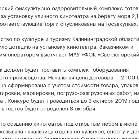
рский физкультурно-оздоровительный комплекс готов
 за установку уличного кинотеатра на берегу моря 2,1
Соответствующие торги опубликованы на
госзакупках
.
тво по культуре и туризму Калининградской област
ло дотацию на установку кинотеатра. Заказчиком и
им оператором выступает МАУ «ФОК «Светлогорский
к должен будет поставить комплект оборудования
го производства. Начальная цена договора — 2 100
на сформирована с учетом стоимости товара, упаков
ировки, маркировки, погрузо-разгрузочных работ, н
ат. Конкурс будет проводиться до 3 октября 2019 год
ь торгов будет определен 8 октября.
 по созданию кинотеатра под открытым небом в июне
казывала
начальница отдела по культуре, спорту и де
 администрации Светлогорска Ольга Крылова, перед