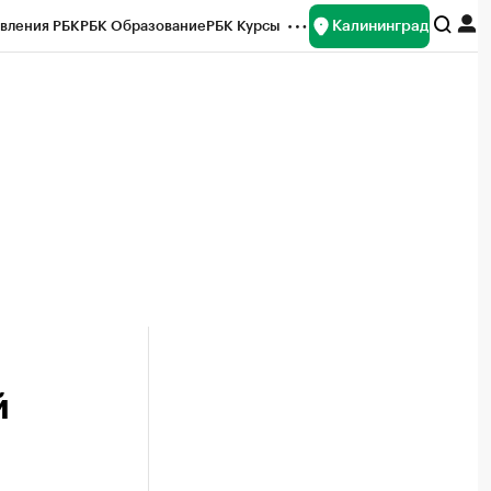
Калининград
вления РБК
РБК Образование
РБК Курсы
рейтинги
Франшизы
Газета
ок наличной валюты
й