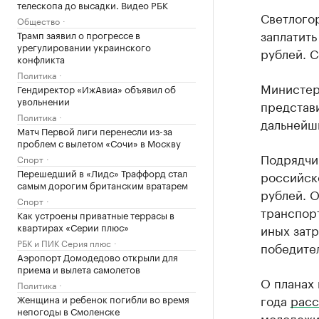
телескопа до высадки. Видео РБК
Светлого
Общество
заплатить
Трамп заявил о прогрессе в
урегулировании украинского
рублей. 
конфликта
Политика
Министерс
Гендиректор «ИжАвиа» объявил об
увольнении
представи
Политика
дальнейш
Матч Первой лиги перенесли из-за
проблем с вылетом «Сочи» в Москву
Подрядчи
Спорт
Перешедший в «Лидс» Траффорд стал
российско
самым дорогим британским вратарем
рублей. О
Спорт
транспорт
Как устроены приватные террасы в
квартирах «Серии плюс»
иных затр
РБК и ПИК Серия плюс
победител
Аэропорт Домодедово открыли для
приема и вылета самолетов
О планах
Политика
года
расс
Женщина и ребенок погибли во время
непогоды в Смоленске
молодежи