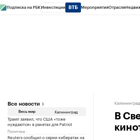
Подписка на РБК
Инвестиции
Мероприятия
Отрасли
Недви
РБК Life
Тренды
Визионеры
Национальные проекты
Город
Стиль
Кр
Спецпроекты СПб
Конференции СПб
Спецпроекты
Проверка конт
Калинингра
Все новости
Калининград
Весь мир
В Св
Трамп заявил, что США «тоже
нуждаются» в ракетах для Patriot
кинот
Политика
Reuters сообщил о серии кибератак на