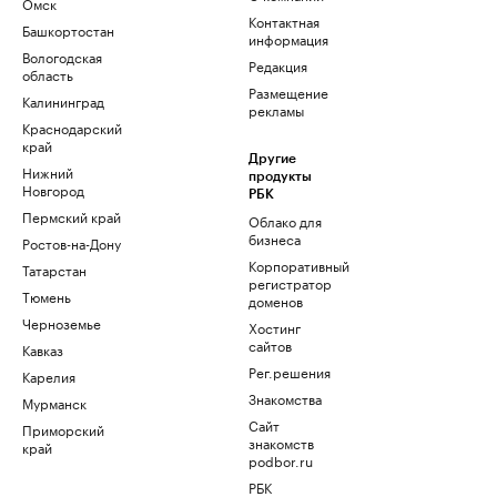
Омск
Контактная
Башкортостан
информация
Вологодская
Редакция
область
Размещение
Калининград
рекламы
Краснодарский
край
Другие
Нижний
продукты
Новгород
РБК
Пермский край
Облако для
бизнеса
Ростов-на-Дону
Корпоративный
Татарстан
регистратор
Тюмень
доменов
Черноземье
Хостинг
сайтов
Кавказ
Рег.решения
Карелия
Знакомства
Мурманск
Сайт
Приморский
знакомств
край
podbor.ru
РБК