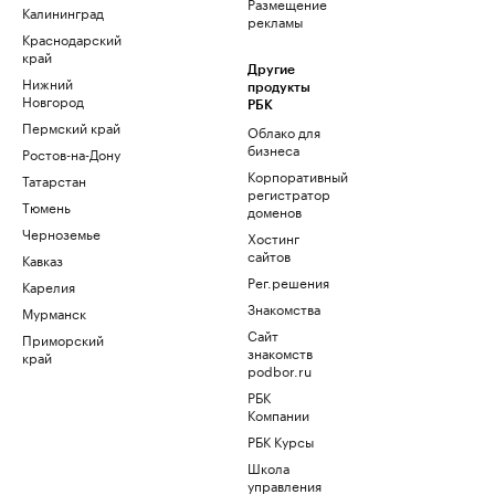
Размещение
Калининград
рекламы
Краснодарский
край
Другие
Нижний
продукты
Новгород
РБК
Пермский край
Облако для
бизнеса
Ростов-на-Дону
Корпоративный
Татарстан
регистратор
Тюмень
доменов
Черноземье
Хостинг
сайтов
Кавказ
Рег.решения
Карелия
Знакомства
Мурманск
Сайт
Приморский
знакомств
край
podbor.ru
РБК
Компании
РБК Курсы
Школа
управления