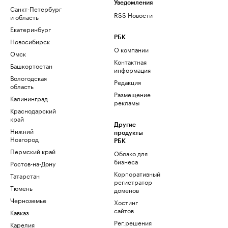
Уведомления
Санкт-Петербург
RSS Новости
и область
Екатеринбург
РБК
Новосибирск
О компании
Омск
Контактная
Башкортостан
информация
Вологодская
Редакция
область
Размещение
Калининград
рекламы
Краснодарский
край
Другие
Нижний
продукты
Новгород
РБК
Пермский край
Облако для
бизнеса
Ростов-на-Дону
Корпоративный
Татарстан
регистратор
Тюмень
доменов
Черноземье
Хостинг
сайтов
Кавказ
Рег.решения
Карелия