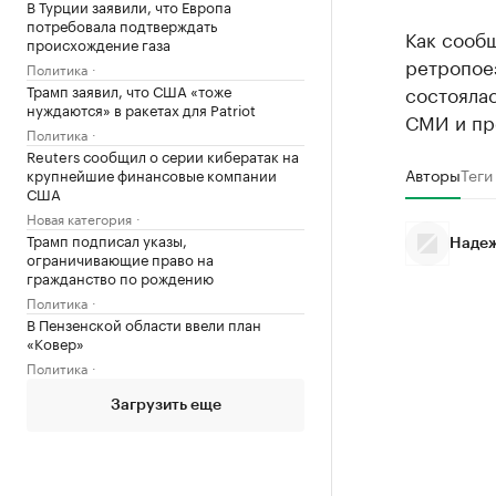
В Турции заявили, что Европа
потребовала подтверждать
Как сооб
происхождение газа
ретропоез
Политика
состоялас
Трамп заявил, что США «тоже
нуждаются» в ракетах для Patriot
СМИ и пр
Политика
Reuters сообщил о серии кибератак на
Авторы
Теги
крупнейшие финансовые компании
США
Новая категория
Трамп подписал указы,
Надеж
ограничивающие право на
гражданство по рождению
Политика
В Пензенской области ввели план
«Ковер»
Политика
Загрузить еще