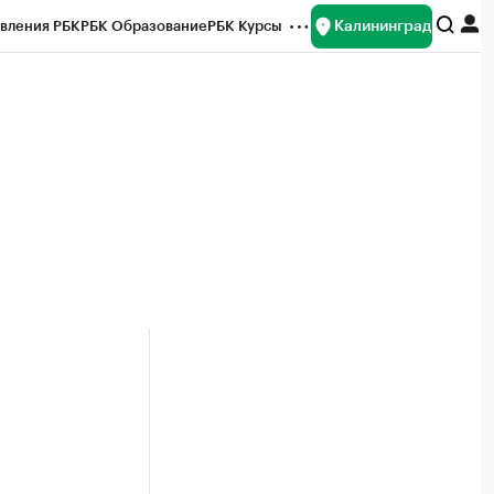
Калининград
вления РБК
РБК Образование
РБК Курсы
рейтинги
Франшизы
Газета
ок наличной валюты