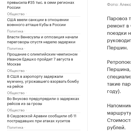
превысила ₽35 тыс. в семи регионах
Фото: Алек
России
Общество
Паровоз т
США ввели санкции в отношении
ремонт в 
военного атташе Кубы в России
Политика
поездки н
Власти Венесуэлы и оппозиция начали
руководи
переговоры спустя неделю задержки
Першин.
Политика
Прощание с олимпийским чемпионом
Иваном Едешко пройдет 7 августа в
Ретропое
Москве
Першина, 
Общество
специализ
В США в аэропорту задержали
мужчину, угрожавшего взорвать бомбу
такие пар
на рейсе
году).
Общество
Во Внуково предупредили о задержках
рейсов из-за грозы
Напомним,
Общество
маршруту
В Саудовской Аравии сообщили об 11
Стоимость
пострадавших при атаках хуситов
рублей.
Политика