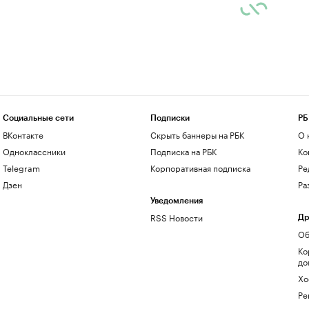
Социальные сети
Подписки
РБ
ВКонтакте
Скрыть баннеры на РБК
О 
Одноклассники
Подписка на РБК
Ко
Telegram
Корпоративная подписка
Ре
Дзен
Ра
Уведомления
RSS Новости
Др
Об
Ко
до
Хо
Ре