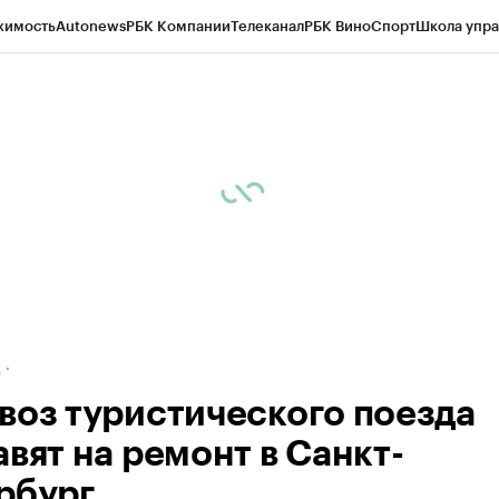
жимость
Autonews
РБК Компании
Телеканал
РБК Вино
Спорт
Школа упра
ипто
РБК Бизнес-среда
Дискуссионный клуб
Исследования
Кредитные 
рагентов
Политика
Экономика
Бизнес
Технологии и медиа
Финансы
Рын
д
воз туристического поезда
вят на ремонт в Санкт-
рбург