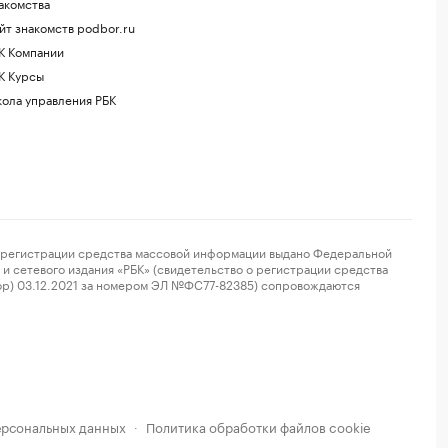
акомства
йт знакомств podbor.ru
К Компании
К Курсы
ола управления РБК
регистрации средства массовой информации выдано Федеральной
и сетевого издания «РБК» (свидетельство о регистрации средства
ор) 03.12.2021 за номером ЭЛ №ФС77-82385) сопровождаются
ерсональных данных
Политика обработки файлов cookie
·