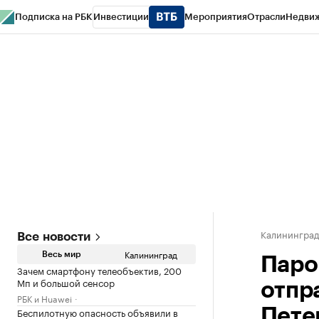
Подписка на РБК
Инвестиции
Мероприятия
Отрасли
Недви
РБК Life
Тренды
Визионеры
Национальные проекты
Город
Стиль
Кр
Спецпроекты СПб
Конференции СПб
Спецпроекты
Проверка конт
Калинингра
Все новости
Калининград
Весь мир
Паро
Зачем смартфону телеобъектив, 200
Мп и большой сенсор
отпра
РБК и Huawei
Беспилотную опасность объявили в
Пете