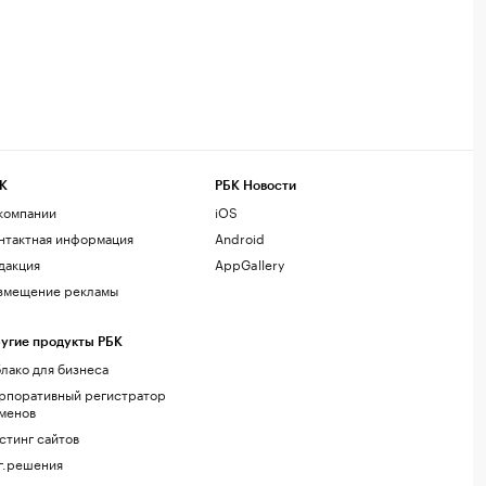
К
РБК Новости
компании
iOS
нтактная информация
Android
дакция
AppGallery
змещение рекламы
угие продукты РБК
лако для бизнеса
рпоративный регистратор
менов
стинг сайтов
г.решения