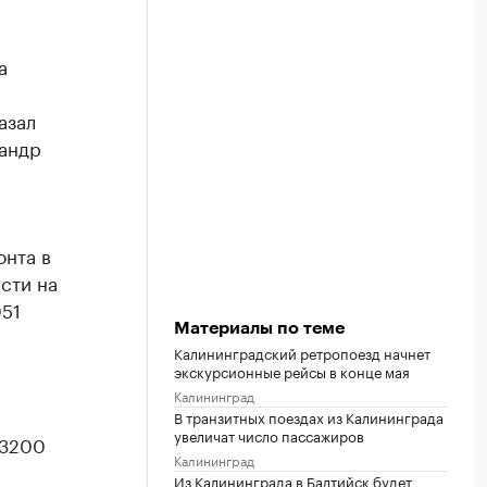
а
азал
андр
онта в
сти на
951
Материалы по теме
Калининградский ретропоезд начнет
экскурсионные рейсы в конце мая
Калининград
В транзитных поездах из Калининграда
увеличат число пассажиров
 3200
Калининград
Из Калининграда в Балтийск будет