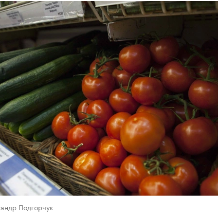
сандр Подгорчук