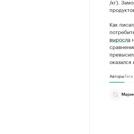
/кг). Зам
продуктов
Как писа
потребите
выросла
н
сравнени
превысил
оказался 
Авторы
Теги
Марин