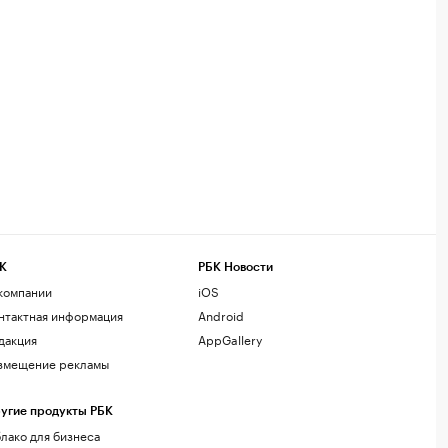
К
РБК Новости
компании
iOS
нтактная информация
Android
дакция
AppGallery
змещение рекламы
угие продукты РБК
лако для бизнеса