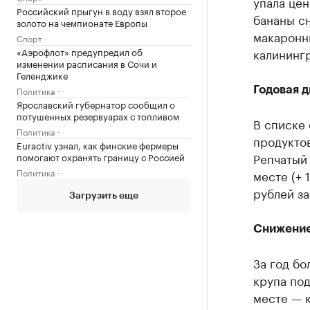
упала цен
Российский прыгун в воду взял второе
бананы сн
золото на чемпионате Европы
макаронны
Спорт
«Аэрофлот» предупредил об
калинингр
изменении расписания в Сочи и
Геленджике
Политика
Годовая 
Ярославский губернатор сообщил о
потушенных резервуарах с топливом
В списке
Политика
продуктов
Euractiv узнал, как финские фермеры
Репчатый 
помогают охранять границу с Россией
Политика
месте (+ 
рублей за
Загрузить еще
Снижение
За год бо
крупа под
месте — к