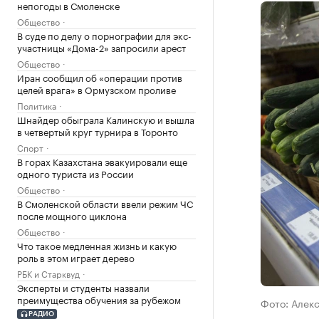
непогоды в Смоленске
Общество
В суде по делу о порнографии для экс-
участницы «Дома-2» запросили арест
Общество
Иран сообщил об «операции против
целей врага» в Ормузском проливе
Политика
Шнайдер обыграла Калинскую и вышла
в четвертый круг турнира в Торонто
Спорт
В горах Казахстана эвакуировали еще
одного туриста из России
Общество
В Смоленской области ввели режим ЧС
после мощного циклона
Общество
Что такое медленная жизнь и какую
роль в этом играет дерево
РБК и Старквуд
Эксперты и студенты назвали
преимущества обучения за рубежом
Фото: Алек
РАДИО