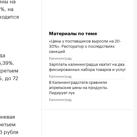
ены на
%, на
ходится
Материалы по теме
«Цены у поставщиков выросли на 20-
30%». Ресторатор о последствиях
санкций
да
Калининград
5,39%.
Зарплаты калининградца хватит на два
фиксированных набора товаров и услуг
третьем
Калининград
%, до 72
В Калининградстате сравнили
апрельские цены на продукты.
Лидирует лук
Калининград
чневая
ретьем
3 рубля