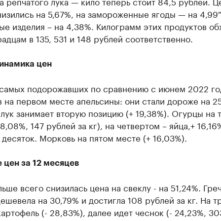
а репчатого лука — кило теперь стоит 84,5 рублей. Ц
изились на 5,67%, на замороженные ягоды — на 4,99 
е изделия – на 4,38%. Килограмм этих продуктов об
адцам в 135, 531 и 148 рублей соответственно.
динамика цен
 самых подорожавших по сравнению с июнем 2022 го
 на первом месте апельсины: они стали дороже на 2
лук занимает вторую позицию (+ 19,38%). Огурцы на 
18,08%, 147 рублей за кг), на четвертом – яйца,+ 16,16
 десяток. Морковь на пятом месте (+ 16,03%).
 цен за 12 месяцев
льше всего снизилась цена на свеклу - на 51,24%. Гре
ешевела на 30,79% и достигла 108 рублей за кг. На т
артофель (- 28,83%), далее идет чеснок (- 24,23%, 30