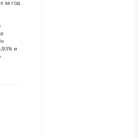
х за год
а
да
По
,93% и
о