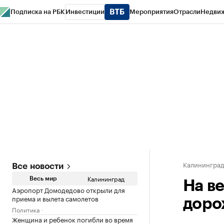
Подписка на РБК
Инвестиции
Мероприятия
Отрасли
Недви
РБК Life
Тренды
Визионеры
Национальные проекты
Город
Стиль
Кр
Спецпроекты СПб
Конференции СПб
Спецпроекты
Проверка конт
Калинингра
Все новости
Калининград
Весь мир
На в
Аэропорт Домодедово открыли для
приема и вылета самолетов
доро
Политика
Женщина и ребенок погибли во время