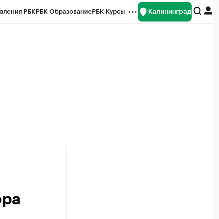
Калининград
вления РБК
РБК Образование
РБК Курсы
рейтинги
Франшизы
Газета
ок наличной валюты
ора