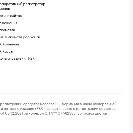
рпоративный регистратор
менов
стинг сайтов
г.решения
акомства
йт знакомств podbor.ru
К Компании
К Курсы
ола управления РБК
регистрации средства массовой информации выдано Федеральной
и сетевого издания «РБК» (свидетельство о регистрации средства
ор) 03.12.2021 за номером ЭЛ №ФС77-82385) сопровождаются