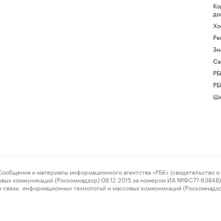
Ко
до
Хо
Ре
Зн
Са
РБ
РБ
Шк
ения и материалы информационного агентства «РБК» (свидетельство о 
овых коммуникаций (Роскомнадзор) 09.12.2015 за номером ИА №ФС77-63848) 
 связи, информационных технологий и массовых коммуникаций (Роскомнадз