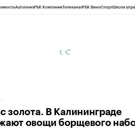
жимость
Autonews
РБК Компании
Телеканал
РБК Вино
Спорт
Школа упра
ипто
РБК Бизнес-среда
Дискуссионный клуб
Исследования
Кредитные 
рагентов
Политика
Экономика
Бизнес
Технологии и медиа
Финансы
Рын
д
ес золота. В Калининграде
жают овощи борщевого наб