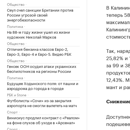
Общество
В Калинин
Сеул счел санкции Британии против
теперь 58
России угрозой своей
энергобезопасности
максимал
Политика
Калинингр
На 88-м году жизни ушел из жизни
стоимость
художник Николай Марков
Общество
Отличия бензина классов Евро-2,
Так, наря
Евро-3, Евро-4 и Евро-5. Видео РБК
25,82% и 
Общество
за 99 и 3
Генсек ООН осудил атаки украинских
беспилотников на регионы России
продуктов
Политика
12,43%. М
Будущее Ходынского поля: от пашни и
мант и ра
аэродрома до города в городе
РБК и Stone
Футболисты «Сочи» из-за закрытия
Снижение
аэропорта не смогли вылететь на матч
Спорт
Доступнее
Винисиус продлил контракт с «Реалом»
на фоне слухов об уходе в «Арсенал»
подешевел
Спорт