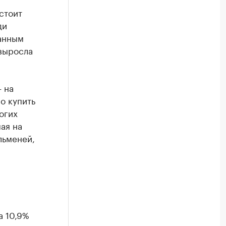
стоит
ди
анным
 выросла
 на
о купить
огих
мая на
льменей,
а 10,9%