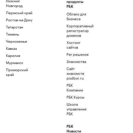
Нижний
продукты
Новгород
РБК
Пермский край
Облако для
бизнеса
Ростов-на-Дону
Корпоративный
Татарстан
регистратор
Тюмень
доменов
Черноземье
Хостинг
сайтов
Кавказ
Рег.решения
Карелия
Знакомства
Мурманск
Сайт
Приморский
знакомств
край
podbor.ru
РБК
Компании
РБК Курсы
Школа
управления
РБК
РБК
Новости