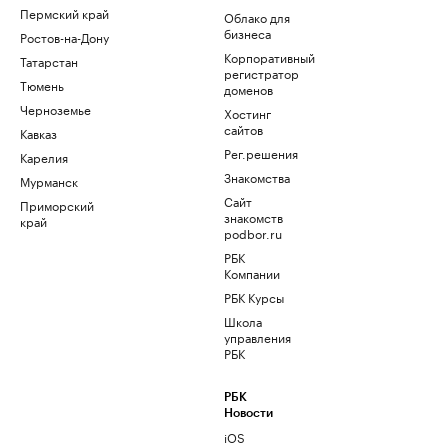
Пермский край
Облако для
бизнеса
Ростов-на-Дону
Корпоративный
Татарстан
регистратор
Тюмень
доменов
Черноземье
Хостинг
сайтов
Кавказ
Рег.решения
Карелия
Знакомства
Мурманск
Сайт
Приморский
знакомств
край
podbor.ru
РБК
Компании
РБК Курсы
Школа
управления
РБК
РБК
Новости
iOS