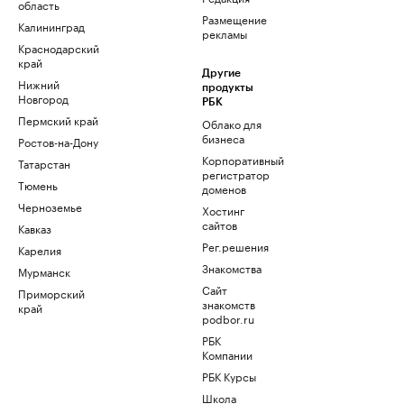
область
Размещение
Калининград
рекламы
Краснодарский
край
Другие
Нижний
продукты
Новгород
РБК
Пермский край
Облако для
бизнеса
Ростов-на-Дону
Корпоративный
Татарстан
регистратор
Тюмень
доменов
Черноземье
Хостинг
сайтов
Кавказ
Рег.решения
Карелия
Знакомства
Мурманск
Сайт
Приморский
знакомств
край
podbor.ru
РБК
Компании
РБК Курсы
Школа