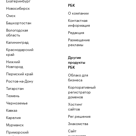
Екатеринбург
РБК
Новосибирск
О компании
Омск
Контактная
Башкортостан
информация
Вологодская
Редакция
область
Размещение
Калининград
рекламы
Краснодарский
край
Другие
Нижний
продукты
Новгород
РБК
Пермский край
Облако для
бизнеса
Ростов-на-Дону
Корпоративный
Татарстан
регистратор
Тюмень
доменов
Черноземье
Хостинг
сайтов
Кавказ
Рег.решения
Карелия
Знакомства
Мурманск
Сайт
Приморский
знакомств