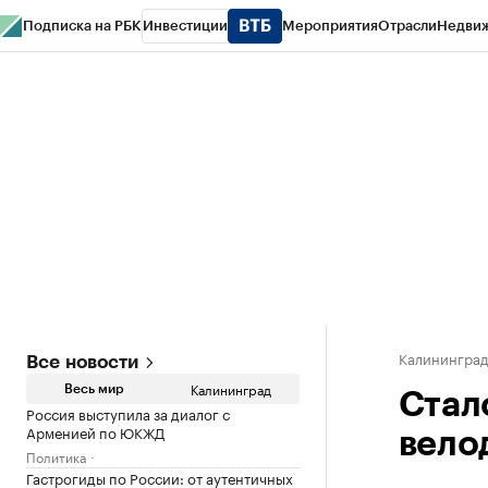
Подписка на РБК
Инвестиции
Мероприятия
Отрасли
Недви
РБК Life
Тренды
Визионеры
Национальные проекты
Город
Стиль
Кр
Спецпроекты СПб
Конференции СПб
Спецпроекты
Проверка конт
Калинингра
Все новости
Калининград
Весь мир
Стал
Россия выступила за диалог с
Арменией по ЮКЖД
вело
Политика
Гастрогиды по России: от аутентичных