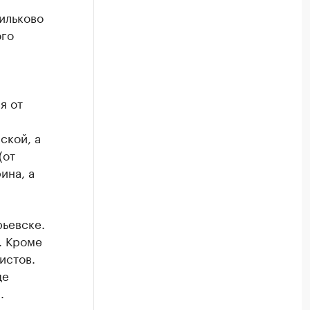
ильково
ого
я от
ской, а
(от
ина, а
рьевске.
. Кроме
истов.
ще
.