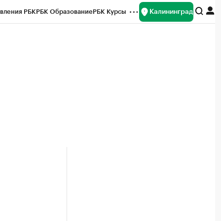
Калининград
вления РБК
РБК Образование
РБК Курсы
рейтинги
Франшизы
Газета
ок наличной валюты