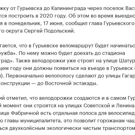
ку от Гурьевска до Калининграда через поселок Вас
ся построить в 2020 году. Об этом во время выездн
 в понедельник, 17 июня, сообщил глава Гурьевского
го округа Сергей Подольский.
ается, что в Гурьевске веломаршрут будет начинатьс
ужба». По нему можно будет доехать до стадиона
рад». Также велодорожки уже строят на улице Шатур
ем году они должны появиться на въезде в Гурьевск 
. Первоначально велополосу сделают до улицы Гагар
конструкции — до Восточной эстакады.
й отметил, что велодорожки создаются и в самом Гу
 момент они строятся на улицах Советской и Ленина
лице Фабричной есть отдельная полоса для велосипед
ю главы муниципалитета, это позволит горожанам ча
ться двухколёсным экологически чистым транспортом