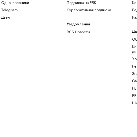
Одноклассники
Подписка на РБК
Ко
Telegram
Корпоративная подписка
Ре
Дзен
Ра
Уведомления
RSS Новости
Др
Об
Ко
до
Хо
Ре
Зн
Са
РБ
РБ
Шк