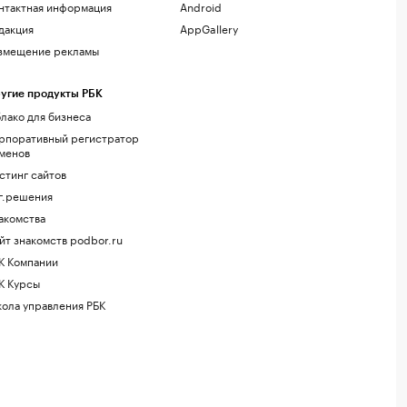
нтактная информация
Android
дакция
AppGallery
змещение рекламы
угие продукты РБК
лако для бизнеса
рпоративный регистратор
менов
стинг сайтов
г.решения
акомства
йт знакомств podbor.ru
К Компании
К Курсы
ола управления РБК