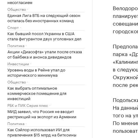
несогласием
Велодорож
Общество
планирует
Единая Лига ВТБ на следующий сезон
осталась без иностранных команд
совещания
Спорт
городско
Как бывший посол Украины в США
стала фигурантом двух уголовных дел
Предполаг
Политика
Акции «Диасофта» упали после отказа
парка «Др
от байбека и анонса дивидендов
«Калининг
Инвестиции
в следующ
Уровень воды в Рейне упал до
исторического минимума
Окружной)
Общество
после ре
Как выбрать оптимальное
коммерческое помещение для
инвестиций
Подольски
РБК и ПИК Серия плюс
На данный
МИД заявил, что Россия не вводит
того на у
рестрикций на экспорт из Армении
По мнени
Политика
Как Сэйлор использовал ИИ для
пользова
привлечения $15 млрд на биткоины