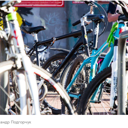
сандр Подгорчук