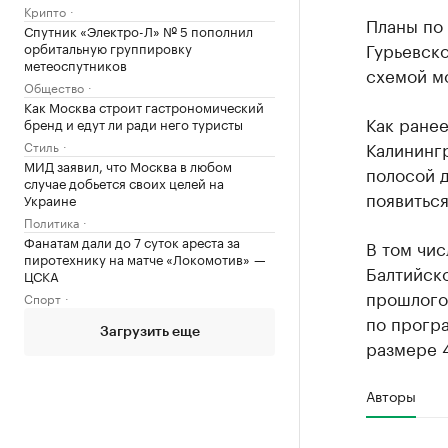
Крипто
Планы по 
Спутник «Электро-Л» № 5 пополнил
Гурьевско
орбитальную группировку
метеоспутников
схемой м
Общество
Как Москва строит гастрономический
Как ранее
бренд и едут ли ради него туристы
Калининг
Стиль
МИД заявил, что Москва в любом
полосой 
случае добьется своих целей на
появиться
Украине
Политика
Фанатам дали до 7 суток ареста за
В том чис
пиротехнику на матче «Локомотив» —
Балтийск
ЦСКА
прошлого 
Спорт
по прогр
Загрузить еще
размере 4
Авторы