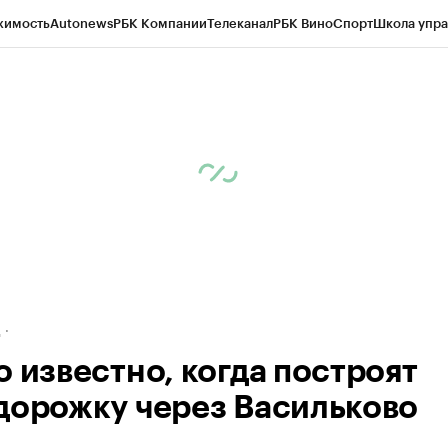
жимость
Autonews
РБК Компании
Телеканал
РБК Вино
Спорт
Школа упра
ипто
РБК Бизнес-среда
Дискуссионный клуб
Исследования
Кредитные 
рагентов
Политика
Экономика
Бизнес
Технологии и медиа
Финансы
Рын
д
о известно, когда построят
дорожку через Васильково