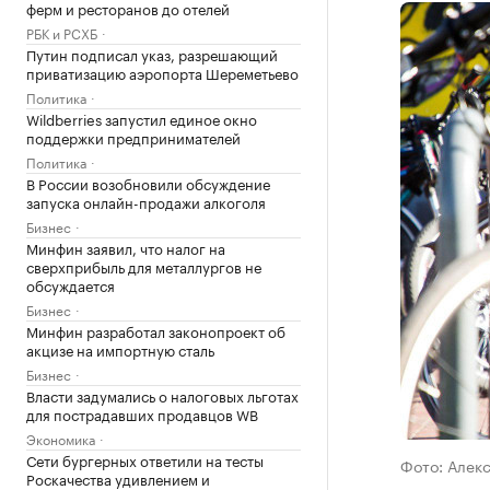
ферм и ресторанов до отелей
РБК и РСХБ
Путин подписал указ, разрешающий
приватизацию аэропорта Шереметьево
Политика
Wildberries запустил единое окно
поддержки предпринимателей
Политика
В России возобновили обсуждение
запуска онлайн-продажи алкоголя
Бизнес
Минфин заявил, что налог на
сверхприбыль для металлургов не
обсуждается
Бизнес
Минфин разработал законопроект об
акцизе на импортную сталь
Бизнес
Власти задумались о налоговых льготах
для пострадавших продавцов WB
Экономика
Сети бургерных ответили на тесты
Фото: Алек
Роскачества удивлением и