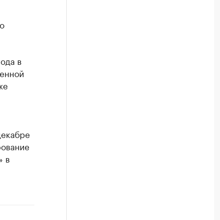
о
ода в
ленной
же
декабре
рование
» в