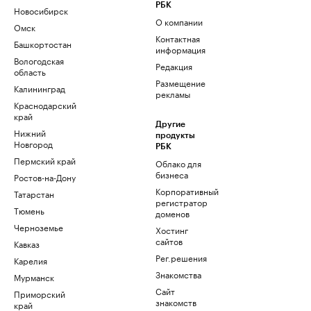
РБК
Новосибирск
О компании
Омск
Контактная
Башкортостан
информация
Вологодская
Редакция
область
Размещение
Калининград
рекламы
Краснодарский
край
Другие
Нижний
продукты
Новгород
РБК
Пермский край
Облако для
бизнеса
Ростов-на-Дону
Корпоративный
Татарстан
регистратор
Тюмень
доменов
Черноземье
Хостинг
сайтов
Кавказ
Рег.решения
Карелия
Знакомства
Мурманск
Сайт
Приморский
знакомств
край