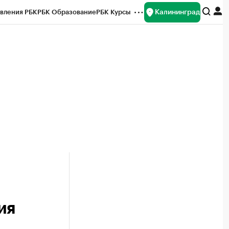
Калининград
вления РБК
РБК Образование
РБК Курсы
рейтинги
Франшизы
Газета
ок наличной валюты
ия