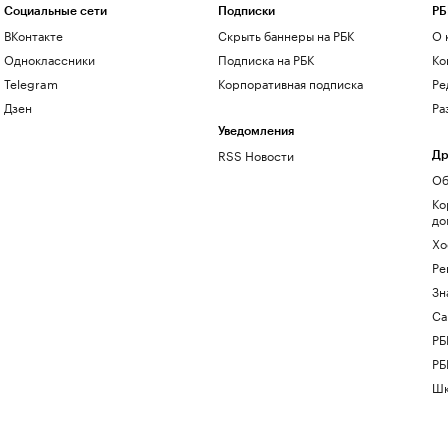
Социальные сети
Подписки
РБ
ВКонтакте
Скрыть баннеры на РБК
О 
Одноклассники
Подписка на РБК
Ко
Telegram
Корпоративная подписка
Ре
Дзен
Ра
Уведомления
RSS Новости
Др
Об
Ко
до
Хо
Ре
Зн
Са
РБ
РБ
Шк