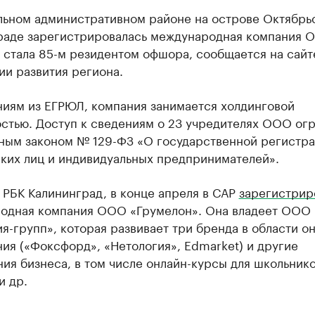
льном административном районе на острове Октябрь
раде зарегистрировалась международная компания 
 стала 85-м резидентом офшора, сообщается на сайт
ии развития региона.
ниям из ЕГРЮЛ, компания занимается холдинговой
остью. Доступ к сведениям о 23 учредителях ООО ог
ным законом № 129-ФЗ «О государственной регистр
ких лиц и индивидуальных предпринимателей».
 РБК Калининград, в конце апреля в САР
зарегистрир
одная компания ООО «Грумелон». Она владеет ООО
я-групп», которая развивает три бренда в области о
ия («Фоксфорд», «Нетология», Edmarket) и другие
ия бизнеса, в том числе онлайн-курсы для школьнико
и др.