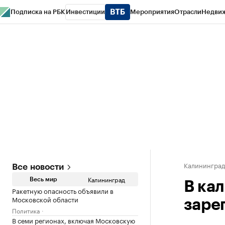
Подписка на РБК
Инвестиции
Мероприятия
Отрасли
Недви
РБК Life
Тренды
Визионеры
Национальные проекты
Город
Стиль
Кр
Спецпроекты СПб
Конференции СПб
Спецпроекты
Проверка конт
Калинингра
Все новости
Калининград
Весь мир
В ка
Ракетную опасность объявили в
Московской области
заре
Политика
В семи регионах, включая Московскую