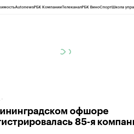
жимость
Autonews
РБК Компании
Телеканал
РБК Вино
Спорт
Школа упра
ипто
РБК Бизнес-среда
Дискуссионный клуб
Исследования
Кредитные 
рагентов
Политика
Экономика
Бизнес
Технологии и медиа
Финансы
Рын
д
лининградском офшоре
гистрировалась 85-я компан