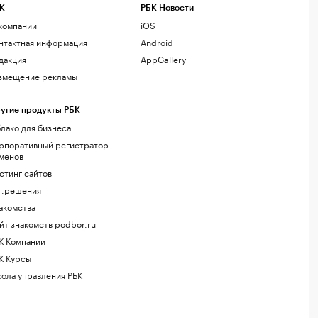
К
РБК Новости
компании
iOS
нтактная информация
Android
дакция
AppGallery
змещение рекламы
угие продукты РБК
лако для бизнеса
рпоративный регистратор
менов
стинг сайтов
г.решения
акомства
йт знакомств podbor.ru
К Компании
К Курсы
ола управления РБК