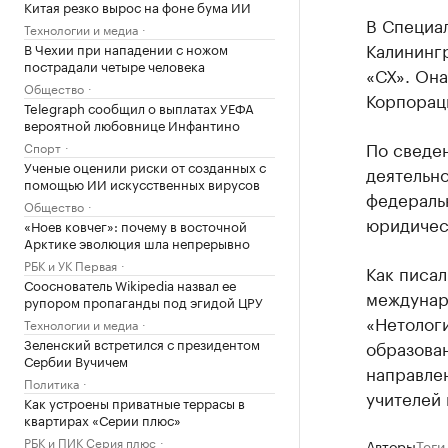
Китая резко вырос на фоне бума ИИ
В Специа
Технологии и медиа
Калининг
В Чехии при нападении с ножом
пострадали четыре человека
«СХ». Она
Общество
Корпорац
Telegraph сообщил о выплатах УЕФА
вероятной любовнице Инфантино
По сведе
Спорт
Ученые оценили риски от созданных с
деятельн
помощью ИИ искусственных вирусов
федераль
Общество
юридичес
«Ноев ковчег»: почему в восточной
Арктике эволюция шла непрерывно
РБК и УК Первая
Как писал
Сооснователь Wikipedia назвал ее
междунар
рупором пропаганды под эгидой ЦРУ
«Нетологи
Технологии и медиа
Зеленский встретился с президентом
образован
Сербии Вучичем
направлен
Политика
учителей 
Как устроены приватные террасы в
квартирах «Серии плюс»
РБК и ПИК Серия плюс
Авторы
Теги