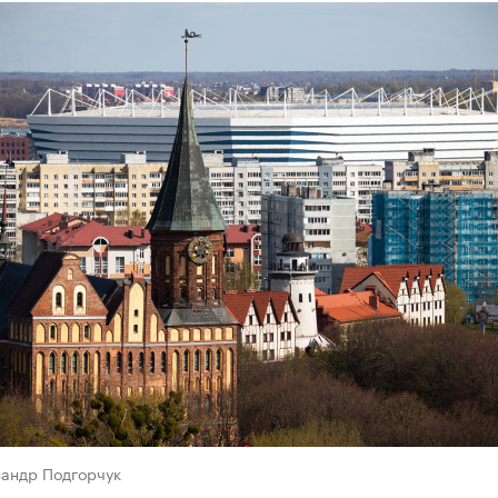
сандр Подгорчук