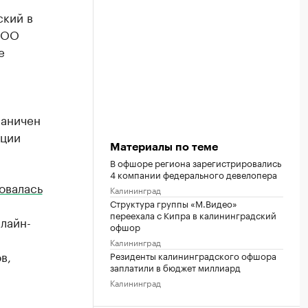
ский в
ООО
е
раничен
ации
Материалы по теме
В офшоре региона зарегистрировались
4 компании федерального девелопера
овалась
Калининград
Структура группы «М.Видео»
переехала с Кипра в калининградский
нлайн-
офшор
Калининград
в,
Резиденты калининградского офшора
заплатили в бюджет миллиард
Калининград