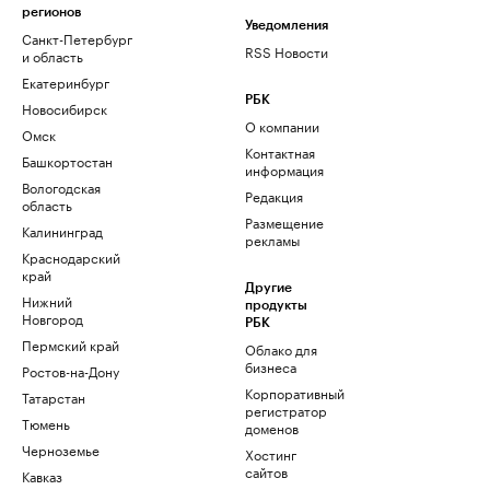
регионов
Уведомления
Санкт-Петербург
RSS Новости
и область
Екатеринбург
РБК
Новосибирск
О компании
Омск
Контактная
Башкортостан
информация
Вологодская
Редакция
область
Размещение
Калининград
рекламы
Краснодарский
край
Другие
Нижний
продукты
Новгород
РБК
Пермский край
Облако для
бизнеса
Ростов-на-Дону
Корпоративный
Татарстан
регистратор
Тюмень
доменов
Черноземье
Хостинг
сайтов
Кавказ