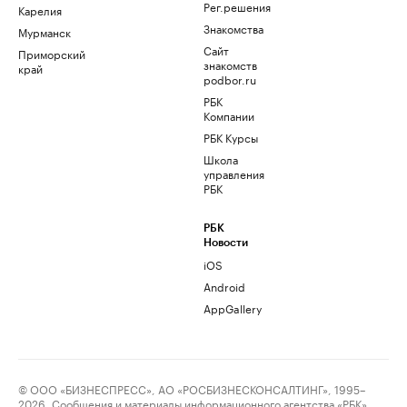
Рег.решения
Карелия
Знакомства
Мурманск
Сайт
Приморский
знакомств
край
podbor.ru
РБК
Компании
РБК Курсы
Школа
управления
РБК
РБК
Новости
iOS
Android
AppGallery
© ООО «БИЗНЕСПРЕСС», АО «РОСБИЗНЕСКОНСАЛТИНГ», 1995–
2026. Сообщения и материалы информационного агентства «РБК»