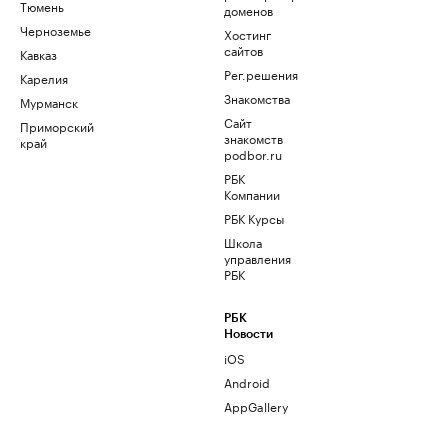
Тюмень
доменов
Черноземье
Хостинг
сайтов
Кавказ
Рег.решения
Карелия
Знакомства
Мурманск
Сайт
Приморский
знакомств
край
podbor.ru
РБК
Компании
РБК Курсы
Школа
управления
РБК
РБК
Новости
iOS
Android
AppGallery