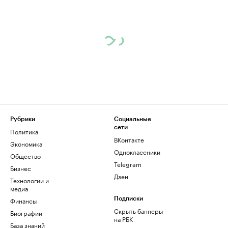
Рубрики
Социальные
сети
Политика
ВКонтакте
Экономика
Одноклассники
Общество
Telegram
Бизнес
Дзен
Технологии и
медиа
Финансы
Подписки
Скрыть баннеры
Биографии
на РБК
База знаний