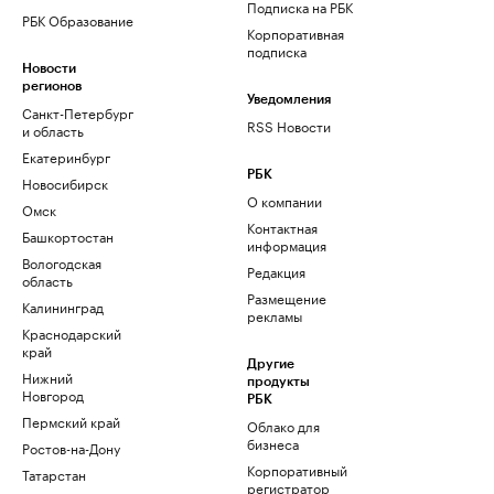
Подписка на РБК
РБК Образование
Корпоративная
подписка
Новости
регионов
Уведомления
Санкт-Петербург
RSS Новости
и область
Екатеринбург
РБК
Новосибирск
О компании
Омск
Контактная
Башкортостан
информация
Вологодская
Редакция
область
Размещение
Калининград
рекламы
Краснодарский
край
Другие
Нижний
продукты
Новгород
РБК
Пермский край
Облако для
бизнеса
Ростов-на-Дону
Корпоративный
Татарстан
регистратор