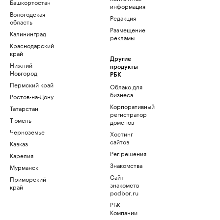
Башкортостан
информация
Вологодская
Редакция
область
Размещение
Калининград
рекламы
Краснодарский
край
Другие
Нижний
продукты
Новгород
РБК
Пермский край
Облако для
бизнеса
Ростов-на-Дону
Корпоративный
Татарстан
регистратор
Тюмень
доменов
Черноземье
Хостинг
сайтов
Кавказ
Рег.решения
Карелия
Знакомства
Мурманск
Сайт
Приморский
знакомств
край
podbor.ru
РБК
Компании