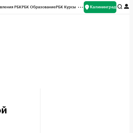
Калининград
вления РБК
РБК Образование
РБК Курсы
рейтинги
Франшизы
Газета
ок наличной валюты
ой