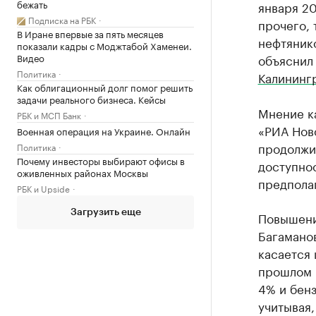
бежать
января 20
Подписка на РБК
прочего, 
В Иране впервые за пять месяцев
нефтянико
показали кадры с Моджтабой Хаменеи.
Видео
объяснил
Политика
Калининг
Как облигационный долг помог решить
задачи реального бизнеса. Кейсы
Мнение к
РБК и МСП Банк
«РИА Ново
Военная операция на Украине. Онлайн
продолжит
Политика
Почему инвесторы выбирают офисы в
доступнос
оживленных районах Москвы
предпола
РБК и Upside
Загрузить еще
Повышение
Багаманов
касается 
прошлом г
4% и бенз
учитывая,