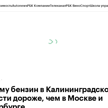
жимость
Autonews
РБК Компании
Телеканал
РБК Вино
Спорт
Школа упра
ипто
РБК Бизнес-среда
Дискуссионный клуб
Исследования
Кредитные 
рагентов
Политика
Экономика
Бизнес
Технологии и медиа
Финансы
Рын
д
му бензин в Калининградск
сти дороже, чем в Москве и
рбурге