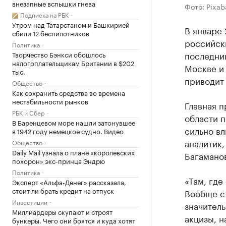
внезапные вспышки гнева
Фото: Pixab
Подписка на РБК
Утром над Татарстаном и Башкирией
В январе 
сбили 12 беспилотников
российски
Политика
последний
Творчество Бэнкси обошлось
налогоплательщикам Британии в $202
Москве и
тыс.
приводи
Общество
Как сохранить средства во времена
нестабильности рынков
Главная 
РБК и Сбер
области п
В Баренцевом море нашли затонувшее
сильно в
в 1942 году немецкое судно. Видео
аналитик
Общество
Daily Mail узнала о плане «королевских
Багамано
похорон» экс-принца Эндрю
Политика
«Там, где
Эксперт «Альфа-Денег» рассказала,
стоит ли брать кредит на отпуск
Вообще ст
Инвестиции
значител
Миллиардеры скупают и строят
акцизы, н
бункеры. Чего они боятся и куда хотят