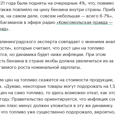
21 года были подняты на очередные 4%, что, помимо
также повлияло на цену бензина внутри страны. Приб
в, на самом деле, совсем небольшая — всего 6-7%»,
 Багаманов в эфире радио
«Комсомольская правда —
рад»
.
алининградского эксперта совпадает с мнением анал
сти», которые считают, что рост цен на топливо
ся, но динамика будет ниже инфляции. При этом
ть бензина в стране якобы должна увеличиться из-за
гаемого роста номинальной зарплаты.
 цен на топливо скажется на стоимости продукции, 
. «Думаю, некоторые товары могут подорожать на 1,5
цен на само топливо, то здесь возможен откат, как эт
оду. Правительство ориентируется, что инфляция со
ин плюс-минус должен уложиться в эту же динамику. 
 что топливо уже существенно подорожало, вероятно,