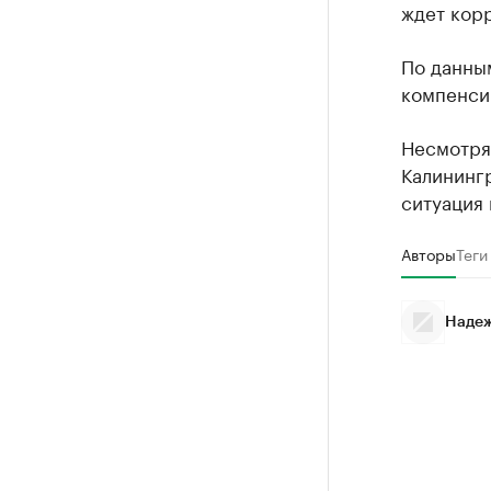
ждет корр
По данны
компенсир
Несмотря
Калинингр
ситуация
Авторы
Теги
Надеж