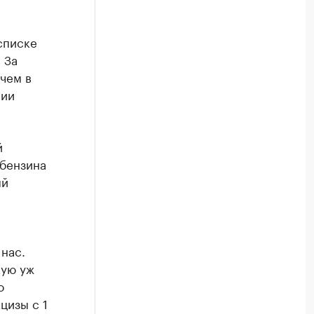
списке
 За
 чем в
нии
й
 бензина
ый
 нас.
кую уж
о
цизы с 1