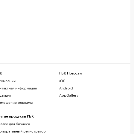
К
РБК Новости
компании
iOS
нтактная информация
Android
дакция
AppGallery
змещение рекламы
угие продукты РБК
лако для бизнеса
рпоративный регистратор