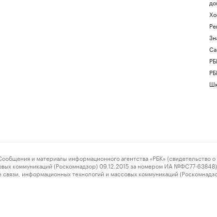
до
Хо
Ре
Зн
Са
РБ
РБ
Шк
ения и материалы информационного агентства «РБК» (свидетельство о 
овых коммуникаций (Роскомнадзор) 09.12.2015 за номером ИА №ФС77-63848) 
 связи, информационных технологий и массовых коммуникаций (Роскомнадз