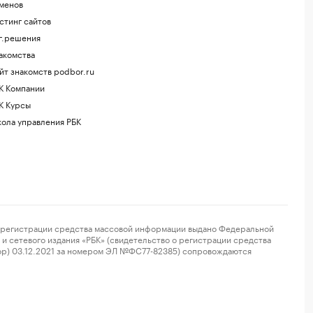
менов
стинг сайтов
г.решения
акомства
йт знакомств podbor.ru
К Компании
К Курсы
ола управления РБК
регистрации средства массовой информации выдано Федеральной
и сетевого издания «РБК» (свидетельство о регистрации средства
ор) 03.12.2021 за номером ЭЛ №ФС77-82385) сопровождаются