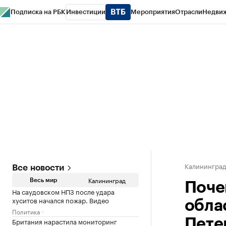
Подписка на РБК
Инвестиции
Мероприятия
Отрасли
Недви
РБК Life
Тренды
Визионеры
Национальные проекты
Город
Стиль
Кр
Спецпроекты СПб
Конференции СПб
Спецпроекты
Проверка конт
Калинингра
Все новости
Калининград
Весь мир
Поче
На саудовском НПЗ после удара
хуситов начался пожар. Видео
обла
Политика
Британия нарастила мониторинг
Пете