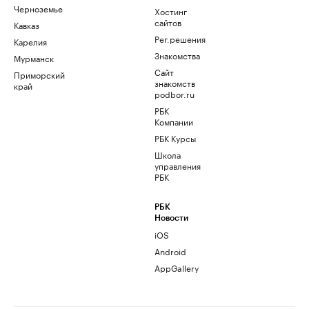
Черноземье
Хостинг
сайтов
Кавказ
Рег.решения
Карелия
Знакомства
Мурманск
Сайт
Приморский
знакомств
край
podbor.ru
РБК
Компании
РБК Курсы
Школа
управления
РБК
РБК
Новости
iOS
Android
AppGallery