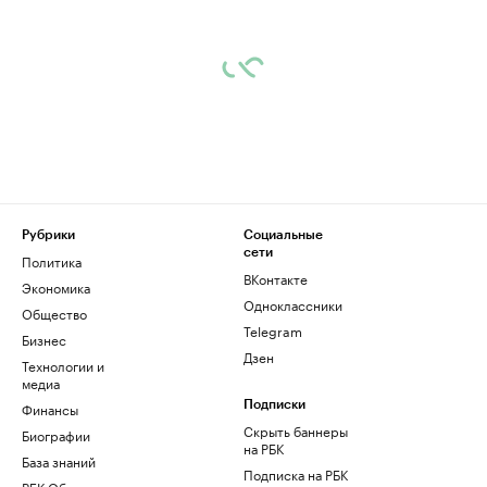
Рубрики
Социальные
сети
Политика
ВКонтакте
Экономика
Одноклассники
Общество
Telegram
Бизнес
Дзен
Технологии и
медиа
Финансы
Подписки
Скрыть баннеры
Биографии
на РБК
База знаний
Подписка на РБК
РБК Образование