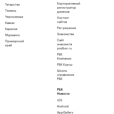
Корпоративный
Татарстан
регистратор
Тюмень
доменов
Черноземье
Хостинг
сайтов
Кавказ
Рег.решения
Карелия
Знакомства
Мурманск
Сайт
Приморский
знакомств
край
podbor.ru
РБК
Компании
РБК Курсы
Школа
управления
РБК
РБК
Новости
iOS
Android
AppGallery