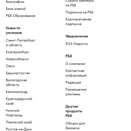
Биографии
на РБК
База знаний
Подписка на РБК
РБК Образование
Корпоративная
подписка
Новости
регионов
Уведомления
Санкт-Петербург
RSS Новости
и область
Екатеринбург
РБК
Новосибирск
О компании
Омск
Контактная
Башкортостан
информация
Вологодская
Редакция
область
Размещение
Калининград
рекламы
Краснодарский
край
Другие
Нижний
продукты
Новгород
РБК
Пермский край
Облако для
бизнеса
Ростов-на-Дону