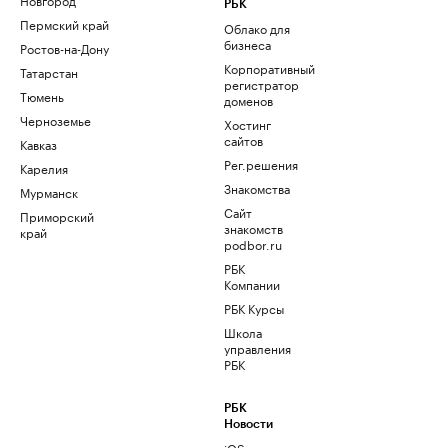
РБК
Пермский край
Облако для
бизнеса
Ростов-на-Дону
Корпоративный
Татарстан
регистратор
Тюмень
доменов
Черноземье
Хостинг
сайтов
Кавказ
Рег.решения
Карелия
Знакомства
Мурманск
Сайт
Приморский
знакомств
край
podbor.ru
РБК
Компании
РБК Курсы
Школа
управления
РБК
РБК
Новости
iOS