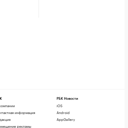
К
РБК Новости
компании
iOS
нтактная информация
Android
дакция
AppGallery
змещение рекламы