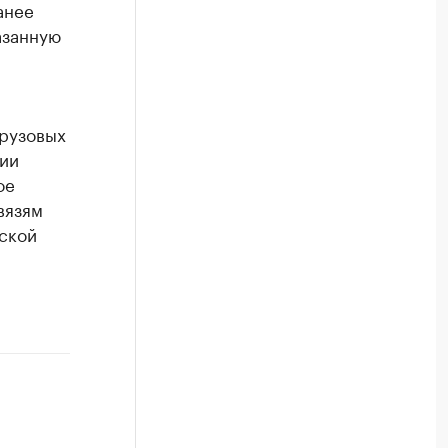
анее
азанную
грузовых
нии
ое
вязям
ской