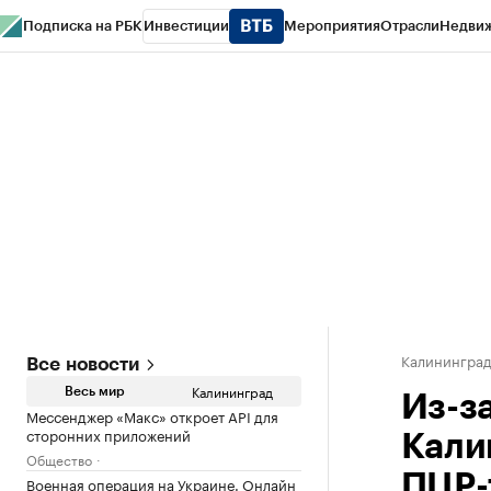
Подписка на РБК
Инвестиции
Мероприятия
Отрасли
Недви
РБК Life
Тренды
Визионеры
Национальные проекты
Город
Стиль
Кр
Спецпроекты СПб
Конференции СПб
Спецпроекты
Проверка конт
Калинингра
Все новости
Калининград
Весь мир
Из-з
Мессенджер «Макс» откроет API для
сторонних приложений
Кали
Общество
ПЦР-
Военная операция на Украине. Онлайн