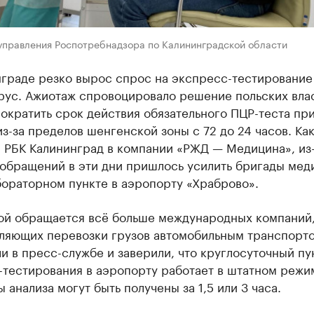
 управления Роспотребнадзора по Калининградской области
нграде резко вырос спрос на экспресс-тестирование
рус. Ажиотаж спровоцировало решение польских влас
ократить срок действия обязательного ПЦР-теста пр
из-за пределов шенгенской зоны с 72 до 24 часов. Ка
 РБК Калининград в компании «РЖД — Медицина», из-
обращений в эти дни пришлось усилить бригады мед
бораторном пункте в аэропорту «Храброво».
гой обращается всё больше международных компаний
ляющих перевозки грузов автомобильным транспорт
и в пресс-службе и заверили, что круглосуточный пу
-тестирования в аэропорту работает в штатном режи
ы анализа могут быть получены за 1,5 или 3 часа.