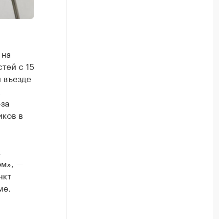
 на
тей с 15
и въезде
к
за
иков в
,
ом», —
нкт
ме.