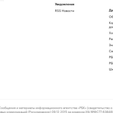
Уведомления
RSS Новости
Др
Об
Ко
до
Хо
Ре
Зн
Са
РБ
РБ
Шк
ения и материалы информационного агентства «РБК» (свидетельство о 
овых коммуникаций (Роскомнадзор) 09.12.2015 за номером ИА №ФС77-63848) 