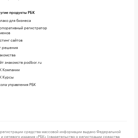
угие продукты РБК
лако для бизнеса
рпоративный регистратор
менов
стинг сайтов
г.решения
акомства
йт знакомств podbor.ru
К Компании
К Курсы
ола управления РБК
регистрации средства массовой информации выдано Федеральной
и сетевого издания «РБК» (свидетельство о регистрации средства