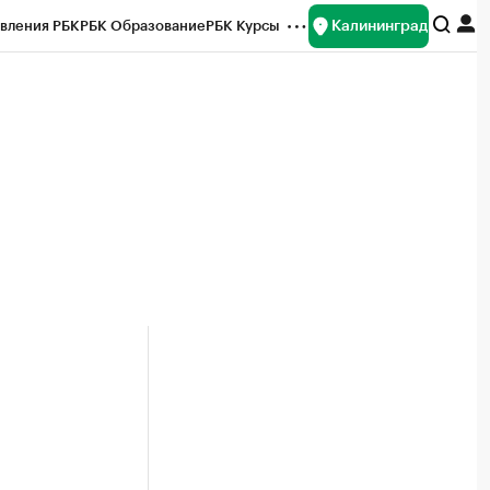
Калининград
вления РБК
РБК Образование
РБК Курсы
рейтинги
Франшизы
Газета
ок наличной валюты