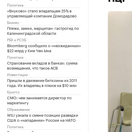
Политика
«Внуково» стало владельцем 25% в
управляющей компании Домодедово
Бизнес
Пляжи, замки, марципан: гастрогид по
Калининградской области
РБК и РСХБ
Bloomberg сообщило о «неожиданных»
$22 млрд у Ким Чен Ына
Политика
Страхование вкладов в банках: сумма
возмещения, что такое АСВ
Инвестиции
Пришли в движение биткоины из 2011
года. Их владелец в плюсе на $10 млн
Крипто
CMO: чем занимается директор по
маркетингу
Образование
WSJ узнала о смене позиции разведки
США о «нападении» России на НАТО
Политика