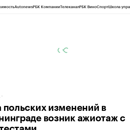
жимость
Autonews
РБК Компании
Телеканал
РБК Вино
Спорт
Школа упра
ипто
РБК Бизнес-среда
Дискуссионный клуб
Исследования
Кредитные 
рагентов
Политика
Экономика
Бизнес
Технологии и медиа
Финансы
Рын
д
а польских изменений в
нинграде возник ажиотаж с
тестами