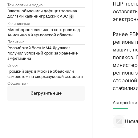
ПЦР-тест
Технологии и медиа
оставлять
Власти объяснили дефицит топлива
долгами калининградских АЗС
электронн
Калининград
Минобороны заявило о контроле над
Ранее РБ
Анискино в Харьковской области
региона
Политика
Российский боец ММА Ядуллаев
машин, по
получил условный срок за хранение
поляков. 
амфетамина
министер
Спорт
Громкий звук в Москве объяснили
региона з
самолетом на сверхзвуковой скорости
стороной.
Общество
стабилизи
Загрузить еще
Авторы
Теги
Натал