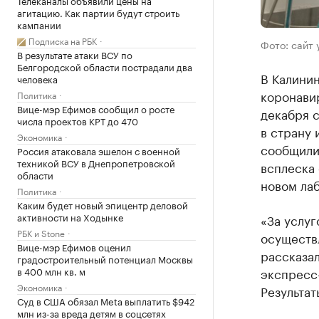
Телеканалы объявили цены на
агитацию. Как партии будут строить
кампании
Подписка на РБК
Фото: сайт
В результате атаки ВСУ по
Белгородской области пострадали два
В Калини
человека
коронави
Политика
Вице-мэр Ефимов сообщил о росте
декабря с
числа проектов КРТ до 470
в страну 
Экономика
сообщили
Россия атаковала эшелон с военной
техникой ВСУ в Днепропетровской
всплеска 
области
новом ла
Политика
Каким будет новый эпицентр деловой
активности на Ходынке
«За услу
РБК и Stone
осуществ
Вице-мэр Ефимов оценил
рассказал
градостроительный потенциал Москвы
в 400 млн кв. м
экспресс
Экономика
Результат
Суд в США обязал Meta выплатить $942
млн из-за вреда детям в соцсетях