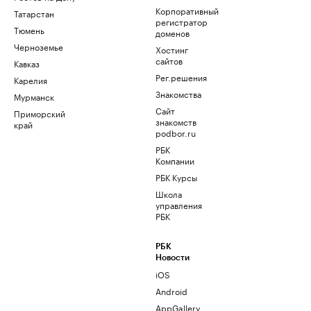
Корпоративный
Татарстан
регистратор
Тюмень
доменов
Черноземье
Хостинг
сайтов
Кавказ
Рег.решения
Карелия
Знакомства
Мурманск
Сайт
Приморский
знакомств
край
podbor.ru
РБК
Компании
РБК Курсы
Школа
управления
РБК
РБК
Новости
iOS
Android
AppGallery