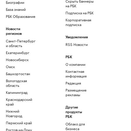
Скрыть баннеры
Биографии
на РБК
База знаний
Подписка на РБК
РБК Образование
Корпоративная
подписка
Новости
регионов
Уведомления
Санкт-Петербург
RSS Новости
и область
Екатеринбург
РБК
Новосибирск
О компании
Омск
Контактная
Башкортостан
информация
Вологодская
Редакция
область
Размещение
Калининград
рекламы
Краснодарский
край
Другие
Нижний
продукты
Новгород
РБК
Пермский край
Облако для
бизнеса
Ростов-на-Дону