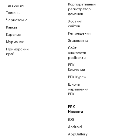
Корпоративный
Татарстан
регистратор
Тюмень
доменов
Черноземье
Хостинг
сайтов
Кавказ
Рег.решения
Карелия
Знакомства
Мурманск
Сайт
Приморский
знакомств
край
podbor.ru
РБК
Компании
РБК Курсы
Школа
управления
РБК
РБК
Новости
iOS
Android
AppGallery