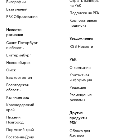
Биографии
на РБК
База знаний
Подписка на РБК
РБК Образование
Корпоративная
подписка
Новости
регионов
Уведомления
Санкт-Петербург
RSS Новости
и область
Екатеринбург
РБК
Новосибирск
О компании
Омск
Контактная
Башкортостан
информация
Вологодская
Редакция
область
Размещение
Калининград
рекламы
Краснодарский
край
Другие
Нижний
продукты
Новгород
РБК
Пермский край
Облако для
бизнеса
Ростов-на-Дону