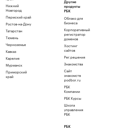
Другие
Нижний
продукты
Новгород
РБК
Пермский край
Облако для
бизнеса
Ростов-на-Дону
Корпоративный
Татарстан
регистратор
Тюмень
доменов
Черноземье
Хостинг
сайтов
Кавказ
Рег.решения
Карелия
Знакомства
Мурманск
Сайт
Приморский
знакомств
край
podbor.ru
РБК
Компании
РБК Курсы
Школа
управления
РБК
РБК