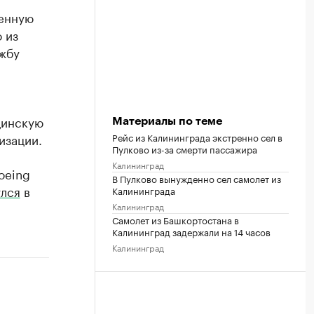
денную
 из
жбу
цинскую
Материалы по теме
Рейс из Калининграда экстренно сел в
изации.
Пулково из-за смерти пассажира
Калининград
oeing
В Пулково вынужденно сел самолет из
лся
в
Калининграда
Калининград
Самолет из Башкортостана в
Калининград задержали на 14 часов
Калининград