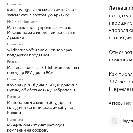
Политика
Летевший
Киты, тундра и космические пейзажи:
посадку в
зачем ехать в восточную Арктику
РБК и УК Первая
пассажир
Матвиенко предупредила о мерах
управляю
Москвы из-за задержаний россиян в
столицы»
Армении
Политика
Wildberries объявил о новых мерах
Отмечает
поддержки продавцов
помощь и 
Бизнес
Машина врио главы Шебекино попала
под удар FPV‑дрона ВСУ
Как писал
Политика
737, лете
Командир 76-й дивизии ВДВ доложил
Шереметь
Путину об обстановке у Доброполья
Политика
Минобороны заявило об ударе по
Авторы
Теги
складам и логистическому хабу под
Киевом
Политика
Надеж
Минфин оценит учет расходов
компаний на оборону