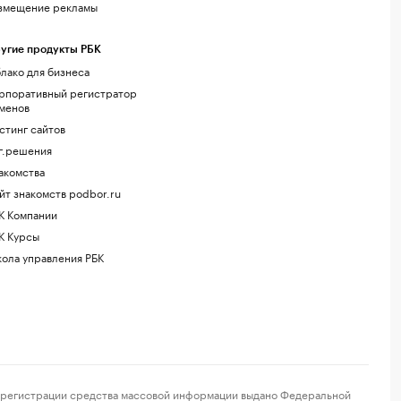
змещение рекламы
угие продукты РБК
лако для бизнеса
рпоративный регистратор
менов
стинг сайтов
г.решения
акомства
йт знакомств podbor.ru
К Компании
К Курсы
ола управления РБК
регистрации средства массовой информации выдано Федеральной