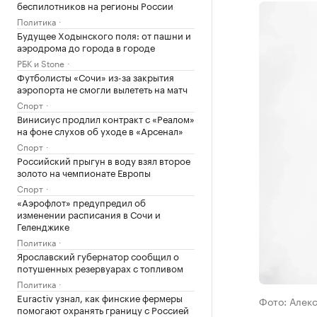
беспилотников на регионы России
Политика
Будущее Ходынского поля: от пашни и
аэродрома до города в городе
РБК и Stone
Футболисты «Сочи» из-за закрытия
аэропорта не смогли вылететь на матч
Спорт
Винисиус продлил контракт с «Реалом»
на фоне слухов об уходе в «Арсенал»
Спорт
Российский прыгун в воду взял второе
золото на чемпионате Европы
Спорт
«Аэрофлот» предупредил об
изменении расписания в Сочи и
Геленджике
Политика
Ярославский губернатор сообщил о
потушенных резервуарах с топливом
Политика
Euractiv узнал, как финские фермеры
Фото: Алек
помогают охранять границу с Россией