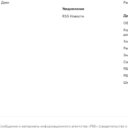
Дзен
Ра
Уведомления
RSS Новости
Др
Об
Ко
до
Хо
Ре
Зн
Са
РБ
РБ
Шк
ения и материалы информационного агентства «РБК» (свидетельство о 