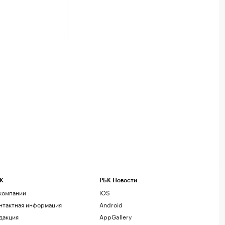
К
РБК Новости
компании
iOS
нтактная информация
Android
дакция
AppGallery