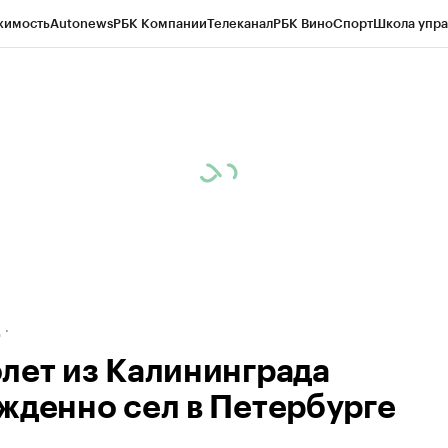
жимость
Autonews
РБК Компании
Телеканал
РБК Вино
Спорт
Школа упра
ипто
РБК Бизнес-среда
Дискуссионный клуб
Исследования
Кредитные 
рагентов
Политика
Экономика
Бизнес
Технологии и медиа
Финансы
Рын
д
лет из Калининграда
жденно сел в Петербурге