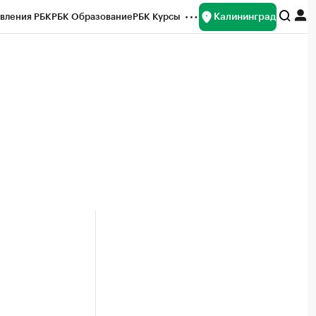
Калининград
вления РБК
РБК Образование
РБК Курсы
рейтинги
Франшизы
Газета
ок наличной валюты