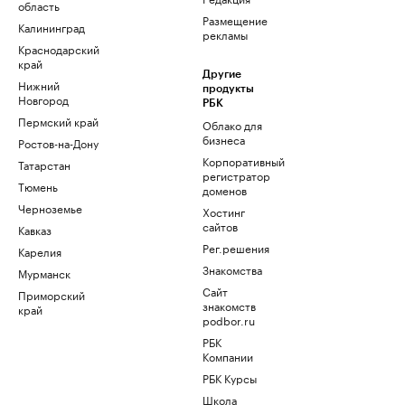
область
Размещение
Калининград
рекламы
Краснодарский
край
Другие
Нижний
продукты
Новгород
РБК
Пермский край
Облако для
бизнеса
Ростов-на-Дону
Корпоративный
Татарстан
регистратор
Тюмень
доменов
Черноземье
Хостинг
сайтов
Кавказ
Рег.решения
Карелия
Знакомства
Мурманск
Сайт
Приморский
знакомств
край
podbor.ru
РБК
Компании
РБК Курсы
Школа