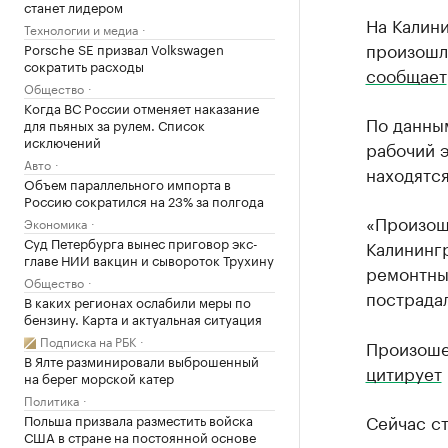
станет лидером
На Калин
Технологии и медиа
произошло
Porsche SE призвал Volkswagen
сократить расходы
сообщает
Общество
Когда ВС России отменяет наказание
По данным
для пьяных за рулем. Список
исключений
рабочий э
Авто
находятся
Объем параллельного импорта в
Россию сократился на 23% за полгода
«Произошл
Экономика
Суд Петербурга вынес приговор экс-
Калининг
главе НИИ вакцин и сывороток Трухину
ремонтные
Общество
пострадал
В каких регионах ослабили меры по
бензину. Карта и актуальная ситуация
Подписка на РБК
Произоше
В Ялте разминировали выброшенный
цитирует
на берег морской катер
Политика
Сейчас с
Польша призвала разместить войска
США в стране на постоянной основе