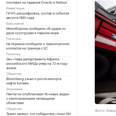
поставил на падение Oracle и Nebius
Инвестиции
ГКЧП: расшифровка, состав и события
августа 1991 года
База знаний
Минобороны сообщило об ударе по
двум сухогрузам в Черном море
Политика
На Украине сообщили о транспортном
коллапсе на границе с ЕС
Политика
Экс-глава департамента Африки
российского МИДа умер на 72-м году
жизни
Общество
Bloomberg узнал о росте импорта
нефти Китаем
Экономика
Пентагон опубликовал 16 новых видео
с неопознанными летающими
объектами
Общество
Фото: Алек
Трамп заявил, что победитель гонки ИИ