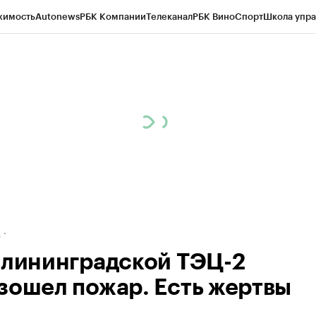
жимость
Autonews
РБК Компании
Телеканал
РБК Вино
Спорт
Школа упра
ипто
РБК Бизнес-среда
Дискуссионный клуб
Исследования
Кредитные 
рагентов
Политика
Экономика
Бизнес
Технологии и медиа
Финансы
Рын
д
алининградской ТЭЦ-2
зошел пожар. Есть жертвы