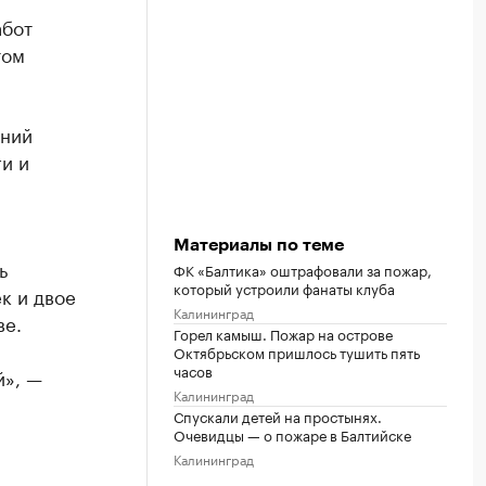
абот
том
тний
и и
Материалы по теме
ь
ФК «Балтика» оштрафовали за пожар,
который устроили фанаты клуба
к и двое
Калининград
ве.
Горел камыш. Пожар на острове
Октябрьском пришлось тушить пять
часов
й», —
Калининград
Спускали детей на простынях.
Очевидцы — о пожаре в Балтийске
Калининград