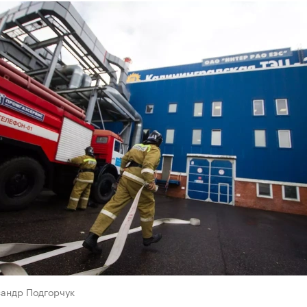
сандр Подгорчук