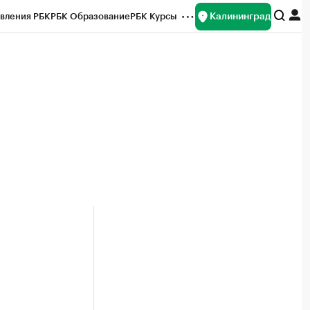
Калининград
вления РБК
РБК Образование
РБК Курсы
рейтинги
Франшизы
Газета
ок наличной валюты