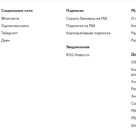
Социальные сети
Подписки
РБ
ВКонтакте
Скрыть баннеры на РБК
О 
Одноклассники
Подписка на РБК
Ко
Telegram
Корпоративная подписка
Ре
Дзен
Ра
Уведомления
RSS Новости
Др
Об
Ко
до
Хо
Ре
Зн
Са
РБ
РБ
Шк