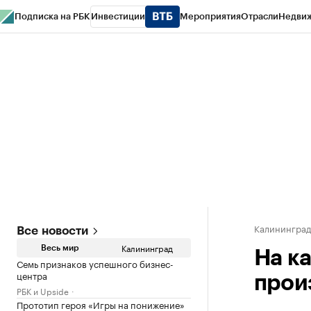
Подписка на РБК
Инвестиции
Мероприятия
Отрасли
Недви
РБК Life
Тренды
Визионеры
Национальные проекты
Город
Стиль
Кр
Спецпроекты СПб
Конференции СПб
Спецпроекты
Проверка конт
Калинингра
Все новости
Калининград
Весь мир
На к
Семь признаков успешного бизнес-
центра
прои
РБК и Upside
Прототип героя «Игры на понижение»