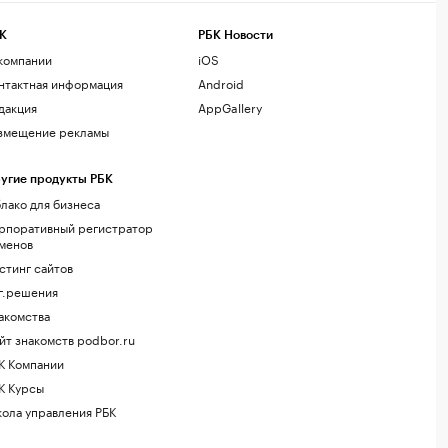
К
РБК Новости
компании
iOS
нтактная информация
Android
дакция
AppGallery
змещение рекламы
угие продукты РБК
лако для бизнеса
рпоративный регистратор
менов
стинг сайтов
г.решения
акомства
йт знакомств podbor.ru
К Компании
К Курсы
ола управления РБК